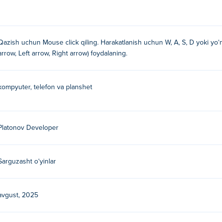
mkin?
o'q tugmalari yoki joystikdan foydalaning.
Qazish uchun Mouse click qiling. Harakatlanish uchun W, A, S, D yoki yo
arrow, Left arrow, Right arrow) foydalaning.
yaratilgan. Ularning boshqa o'yinlarini o'ynang Poki:
Digger Es
 o'ynashim mumkin?
kompyuter, telefon va planshet
hingiz mumkin.
a ish stolida o'ynay olamanmi?
Platonov Developer
 va planshetlar kabi mobil qurilmalarda o'ynalishi mumkin.
Sarguzasht oʻyinlar
avgust, 2025