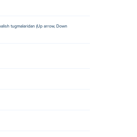
ʻnalish tugmalaridan (Up arrow, Down
cape
!