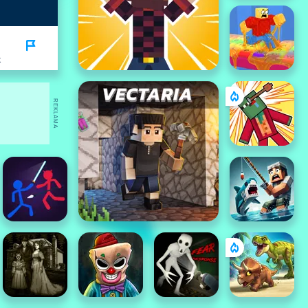
K
REKLAMA