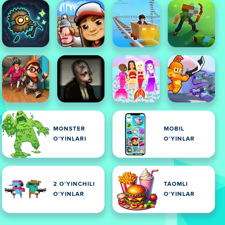
MONSTER
MOBIL
OʻYINLARI
OʻYINLAR
2 OʻYINCHILI
TAOMLI
OʻYINLAR
OʻYINLAR