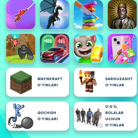
MAYNKRAFT
SARGUZASHT
OʻYINLARI
OʻYINLAR
OʻGʻIL
QOCHISH
BOLALAR
OʻYINLARI
UCHUN
OʻYINLAR