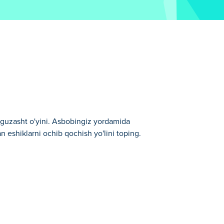
arguzasht o'yini. Asbobingiz yordamida
n eshiklarni ochib qochish yo'lini toping.
na yo'li - minalar orqali! Resurslarni
inamitdan foydalaning. Ko'paytirish uchun
'llarini oching. Qanchalik tez qochib