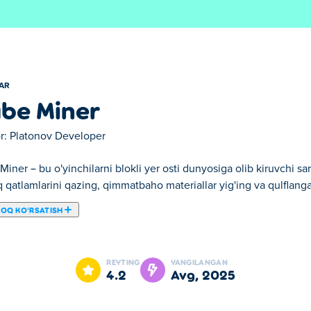
LAR
be Miner
r:
Platonov Developer
iner – bu o'yinchilarni blokli yer osti dunyosiga olib kiruvchi s
 qatlamlarini qazing, qimmatbaho materiallar yig'ing va qulflanga
ROQ KOʻRSATISH
 o'yini, unda siz qamoqxonada qolibsiz va undan chiqishning yago
ing, jihozlaringizni yangilang va yashirin joylardan o'tish uchun d
REYTING
YANGILANGAN
sh uchun shaxta generatoringizni pompalang va yashirin qochish yo
4.2
avg, 2025