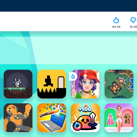
64.3K
16.4