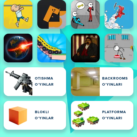
OTISHMA
BACKROOMS
OʻYINLAR
OʻYINLARI
BLOKLI
PLATFORMA
OʻYINLAR
OʻYINLARI