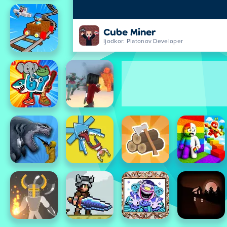
Cube Miner
Ijodkor: Platonov Developer