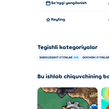
Soʻnggi yangilanish
Reyting
Tegishli kategoriyalar
SARGUZASHT OʻYINLAR
306
QOCHISH OʻYINLAR
Bu ishlab chiquvchining b