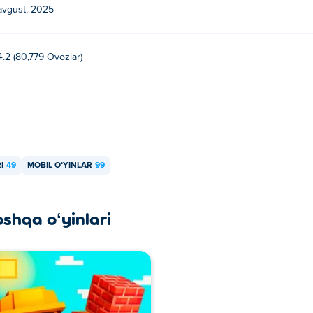
avgust, 2025
4.2 (80,779 Ovozlar)
I
49
MOBIL OʻYINLAR
99
oshqa oʻyinlari