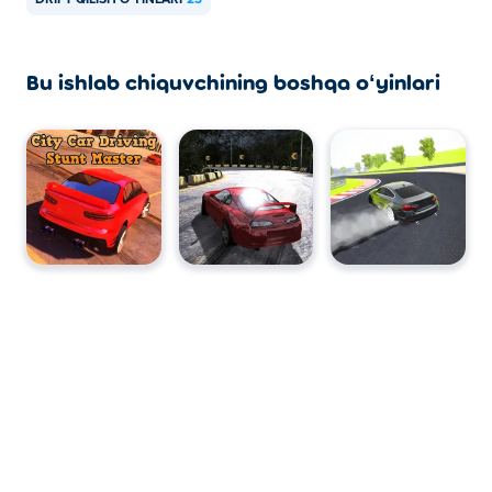
DRIFT QILISH OʻYINLARI
23
Bu ishlab chiquvchining boshqa oʻyinlari