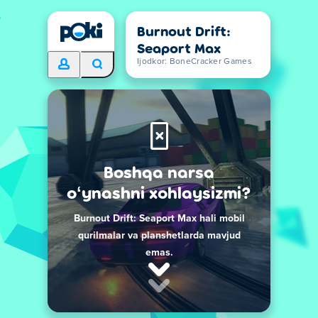
Burnout Drift:
Seaport Max
Ijodkor: BoneCracker Games
Boshqa narsa
oʻynashni xohlaysizmi?
Burnout Drift: Seaport Max hali mobil
qurilmalar va planshetlarda mavjud
emas.