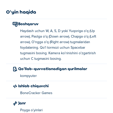
Oʻyin haqida
Boshqaruv
Haydash uchun W, A, S, D yoki Yuqoriga o'q (Up
arrow), Pastga o'q (Down arrow), Chapga o'q (Left
arrow), O'ngga o'q (Right arrow) tugmalaridan
foydalaning. Qo'l tormozi uchun Spacebar
tugmasini bosing. Kamera ko'rinishini o'zgartirish
uchun C tugmasini bosing.
Qoʻllab-quvvatlanadigan qurilmalar
kompyuter
Ishlab chiquvchi
BoneCracker Games
Janr
Poyga oʻyinlari