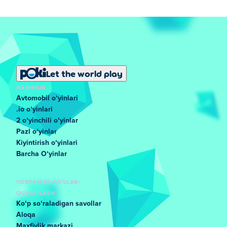
Let the world play
MASHHUR
Avtomobil oʻyinlari
.io oʻyinlari
2 oʻyinchili oʻyinlar
Pazl oʻyinlar
Kiyintirish oʻyinlari
Barcha Oʻyinlar
YORDAM VA QO'LLAB-
QUVVATLASH
Koʻp soʻraladigan savollar
Aloqa
Maxfiylik markazi