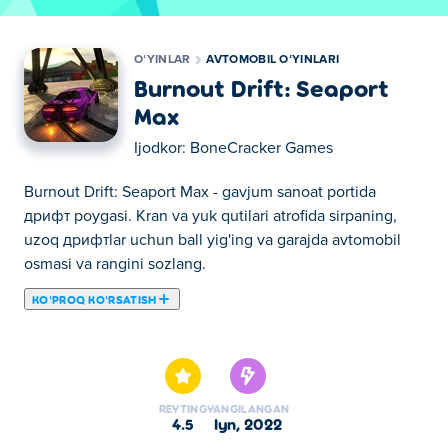
OʻYINLAR
AVTOMOBIL OʻYINLARI
Burnout Drift: Seaport
Max
Ijodkor:
BoneCracker Games
Burnout Drift: Seaport Max - gavjum sanoat portida
дрифт poygasi. Kran va yuk qutilari atrofida sirpaning,
uzoq дрифтlar uchun ball yig'ing va garajda avtomobil
osmasi va rangini sozlang.
KOʻPROQ KOʻRSATISH
Bu yerda siz Burnout Drift: Seaport Max o'ynashingiz
mumkin. Burnout Drift: Seaport Max bizning tanlangan
Avtomobil oʻyinlari larimizdan biridir.
REYTING
YANGILANGAN
4.5
iyn, 2022