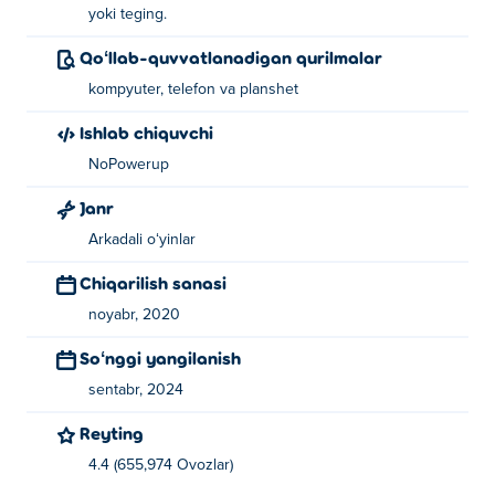
yoki teging.
Qoʻllab-quvvatlanadigan qurilmalar
kompyuter, telefon va planshet
Ishlab chiquvchi
NoPowerup
Janr
Arkadali oʻyinlar
Chiqarilish sanasi
noyabr, 2020
Soʻnggi yangilanish
sentabr, 2024
Reyting
4.4 (655,974 Ovozlar)