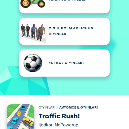
OʻGʻIL BOLALAR UCHUN
OʻYINLAR
FUTBOL OʻYINLARI
OʻYINLAR
AVTOMOBIL OʻYINLARI
Traffic Rush!
Ijodkor:
NoPowerup