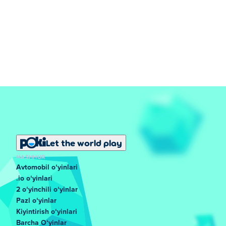
Let the world play
MASHHUR
Avtomobil oʻyinlari
.io oʻyinlari
2 oʻyinchili oʻyinlar
Pazl oʻyinlar
Kiyintirish oʻyinlari
Barcha Oʻyinlar