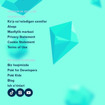
YORDAM VA QO'LLAB-
QUVVATLASH
Koʻp soʻraladigan savollar
Aloqa
Maxfiylik markazi
Privacy Statement
Cookie Statement
Terms of Use
BIZ BILAN TANISHING
Biz haqimizda
Poki for Developers
Poki Kids
Blog
Ish oʻrinlari