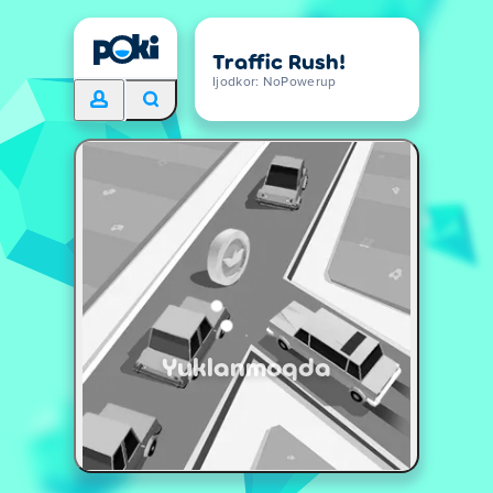
Traffic Rush!
Ijodkor: NoPowerup
Yuklanmoqda