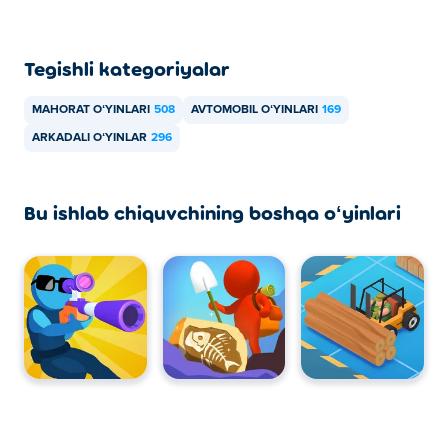
Tegishli kategoriyalar
MAHORAT OʻYINLARI
508
AVTOMOBIL OʻYINLARI
169
ARKADALI OʻYINLAR
296
Bu ishlab chiquvchining boshqa oʻyinlari