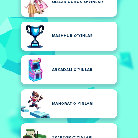
QIZLAR UCHUN OʻYINLAR
MASHHUR OʻYINLAR
ARKADALI OʻYINLAR
MAHORAT OʻYINLARI
TRAKTOR OʻYINLARI