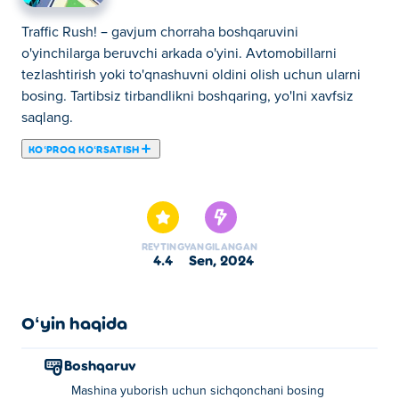
Traffic Rush! – gavjum chorraha boshqaruvini
o'yinchilarga beruvchi arkada o'yini. Avtomobillarni
tezlashtirish yoki to'qnashuvni oldini olish uchun ularni
bosing. Tartibsiz tirbandlikni boshqaring, yo'lni xavfsiz
saqlang.
KOʻPROQ KOʻRSATISH
Bu yerda siz Traffic Rush! o'ynashingiz mumkin. Traffic
Rush! bizning tanlangan Avtomobil oʻyinlari larimizdan
biridir.
REYTING
YANGILANGAN
4.4
sen, 2024
Oʻyin haqida
Boshqaruv
Mashina yuborish uchun sichqonchani bosing