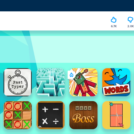
6.7K
2.0K