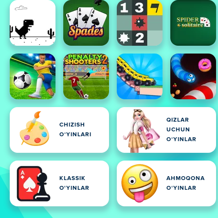
QIZLAR
CHIZISH
UCHUN
OʻYINLARI
OʻYINLAR
KLASSIK
AHMOQONA
O'YINLAR
OʻYINLAR