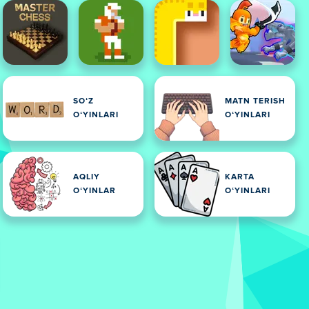
SOʻZ
MATN TERISH
OʻYINLARI
OʻYINLARI
AQLIY
KARTA
OʻYINLAR
OʻYINLARI