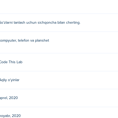
Soʻzlarni tanlash uchun sichqoncha bilan cherting.
kompyuter, telefon va planshet
Code This Lab
Aqliy oʻyinlar
aprel, 2020
noyabr, 2020