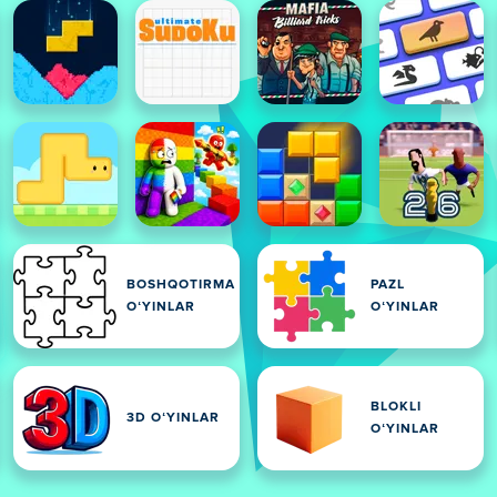
BOSHQOTIRMA
PAZL
OʻYINLAR
OʻYINLAR
BLOKLI
3D OʻYINLAR
OʻYINLAR