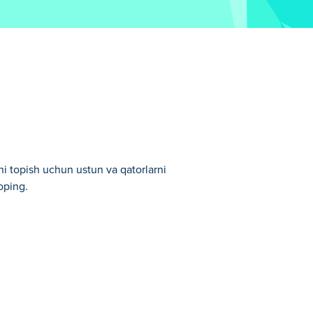
ni topish uchun ustun va qatorlarni
oping.
idir.