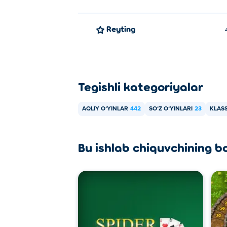
Reyting
Tegishli kategoriyalar
AQLIY OʻYINLAR
442
SOʻZ OʻYINLARI
23
KLASS
Bu ishlab chiquvchining b