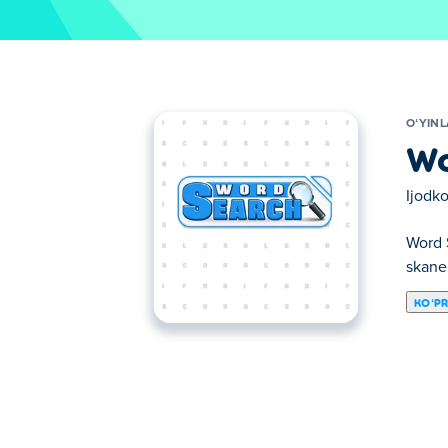
OʻYIN
Wo
Ijodko
Word S
skaner
KOʻP
Bu yerda siz Word Search o'ynashingiz mum