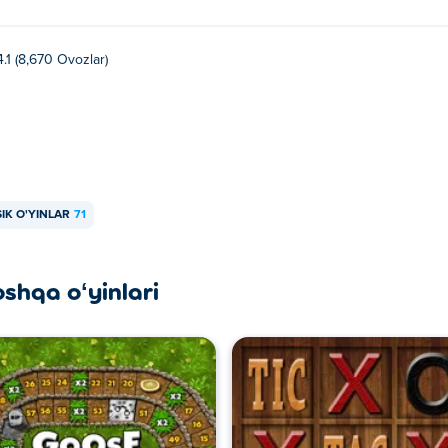
4.1 (8,670 Ovozlar)
IK O'YINLAR
71
oshqa oʻyinlari