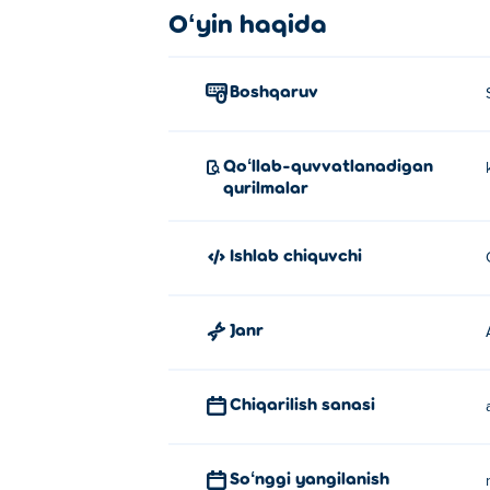
Oʻyin haqida
Boshqaruv
Qoʻllab-quvvatlanadigan
qurilmalar
Ishlab chiquvchi
Janr
Chiqarilish sanasi
Soʻnggi yangilanish