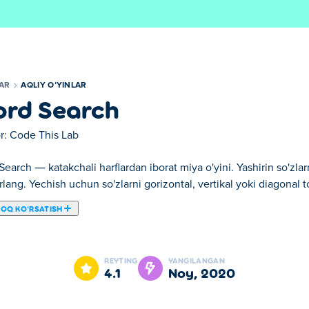
LAR
AQLIY OʻYINLAR
rd Search
r:
Code This Lab
earch — katakchali harflardan iborat miya o'yini. Yashirin so'zlar
lang. Yechish uchun so'zlarni gorizontal, vertikal yoki diagonal t
ROQ KOʻRSATISH
kin. Word Search bizning tanlangan Aqliy oʻyinlar larimizdan bir
REYTING
YANGILANGAN
4.1
noy, 2020