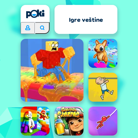
Igre veštine