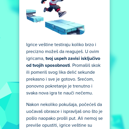
Igrice veštine testiraju koliko brzo i
precizno možeš da reaguješ. U ovim
igricama,
tvoj uspeh zavisi isključivo
od tvojih sposobnosti
. Promašiš skok
ili pomeriš svog lika delić sekunde
prekasno i sve je gotovo. Srećom,
ponovno pokretanje je trenutno i
svaka nova igra te nauči nečemu.
Nakon nekoliko pokušaja, počećeš da
uočavaš obrasce i ispravljaš ono što je
pošlo naopako prošli put. Ali nemoj se
previše opustiti, igrice veštine su