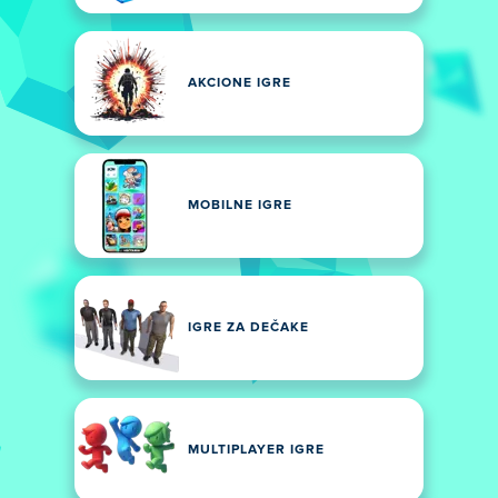
AKCIONE IGRE
MOBILNE IGRE
IGRE ZA DEČAKE
MULTIPLAYER IGRE