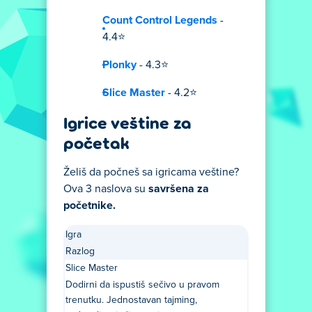
Count Control Legends
-
4.4⭐
Plonky
- 4.3⭐
Slice Master
- 4.2⭐
Igrice veštine za
početak
Želiš da počneš sa igricama veštine?
Ova 3 naslova su
savršena za
početnike.
Igra
Razlog
Slice Master
Dodirni da ispustiš sečivo u pravom
trenutku. Jednostavan tajming,