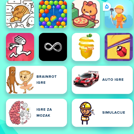
BRAINROT
AUTO IGRE
IGRE
IGRE ZA
SIMULACIJE
MOZAK