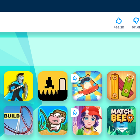
426.2K
101.0