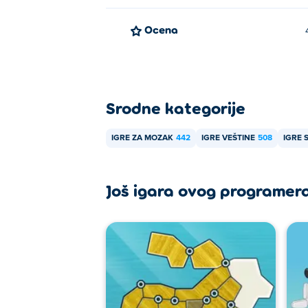
Ocena
Srodne kategorije
IGRE ZA MOZAK
442
IGRE VEŠTINE
508
IGRE 
Još igara ovog programer