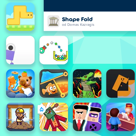
Shape Fold
od Domas Kazragis