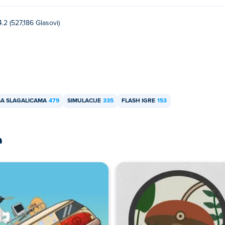
4.2 (527,186 Glasovi)
SA SLAGALICAMA
479
SIMULACIJE
335
FLASH IGRE
153
a