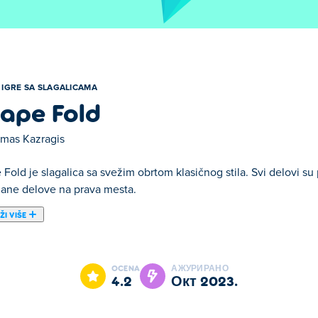
IGRE SA SLAGALICAMA
ape Fold
mas Kazragis
Fold je slagalica sa svežim obrtom klasičnog stila. Svi delovi su 
ane delove na prava mesta.
ŽI VIŠE
 je jedan od naših odabranih Igre sa slagalicama.
OCENA
АЖУРИРАНО
4.2
окт 2023.