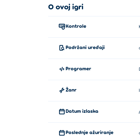
O ovoj igri
Kontrole
Podržani uređaji
Programer
Žanr
Datum izlaska
Poslednje ažuriranje