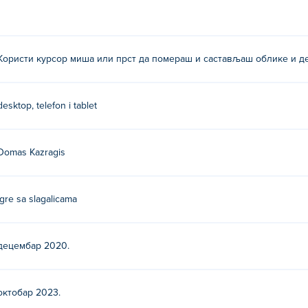
Користи курсор миша или прст да помераш и састављаш облике и д
desktop, telefon i tablet
Domas Kazragis
Igre sa slagalicama
децембар 2020.
октобар 2023.