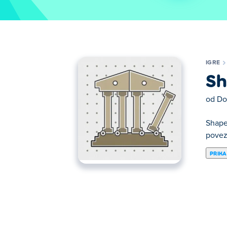
IGRE
Sh
od
Do
Shape 
povez
PRIKA
Ovde možete igrati Shape Fold. Shape Fold