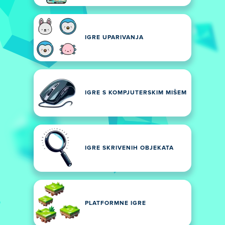
IGRE UPARIVANJA
IGRE S KOMPJUTERSKIM MIŠEM
IGRE SKRIVENIH OBJEKATA
PLATFORMNE IGRE