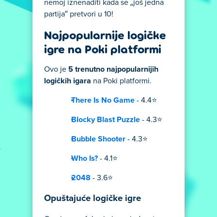
nemoj iznenaditi kada se „još jedna
partija“ pretvori u 10!
Najpopularnije logičke
igre na Poki platformi
Ovo je
5 trenutno najpopularnijih
logičkih igara
na Poki platformi.
There Is No Game
- 4.4⭐
Blocky Blast Puzzle
- 4.3⭐
Bubble Shooter
- 4.3⭐
Who Is?
- 4.1⭐
2048
- 3.6⭐
Opuštajuće logičke igre