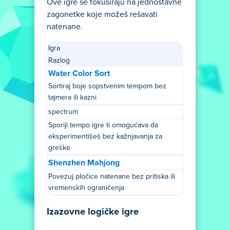
Ove igre se fokusiraju na jednostavne
zagonetke koje možeš rešavati
natenane.
Igra
Razlog
Water Color Sort
Sortiraj boje sopstvenim tempom bez
tajmera ili kazni
spectrum
Sporiji tempo igre ti omogućava da
eksperimentišeš bez kažnjavanja za
greške
Shenzhen Mahjong
Povezuj pločice natenane bez pritiska ili
vremenskih ograničenja
Izazovne logičke igre