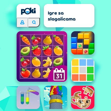
Igre sa
slagalicama