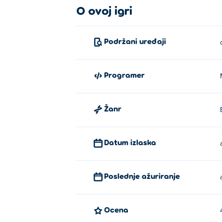
O ovoj igri
Podržani uređaji
Programer
Žanr
Datum izlaska
Poslednje ažuriranje
Ocena