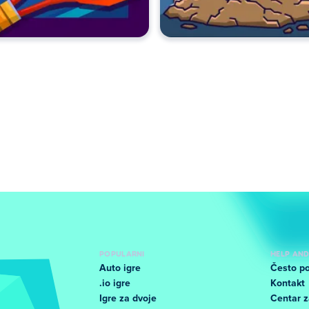
POPULARNI
HELP AN
Auto igre
Često po
.io igre
Kontakt
Igre za dvoje
Centar z