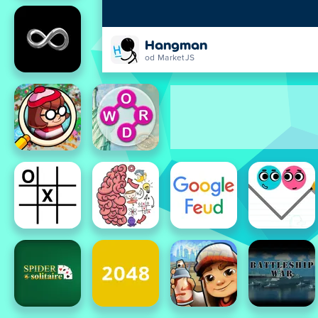
Hangman
od MarketJS