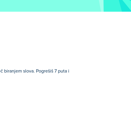
č biranjem slova. Pogrešiš 7 puta i