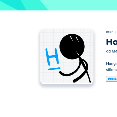
IGRE
H
od
Ma
Hangma
stikme
PRIKA
Ovde možete igrati Hangman. Hangman je 