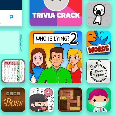
K
OGLAŠAVANJE