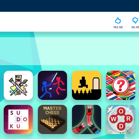
142.6K
36.4