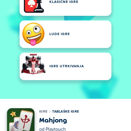
KLASIČNE IGRE
LUDE IGRE
IGRE UTRKIVANJA
IGRE
TABLAŠKE IGRE
Mahjong
od
Playtouch