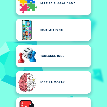
IGRE SA SLAGALICAMA
MOBILNE IGRE
TABLAŠKE IGRE
IGRE ZA MOZAK