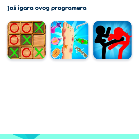
Još igara ovog programera