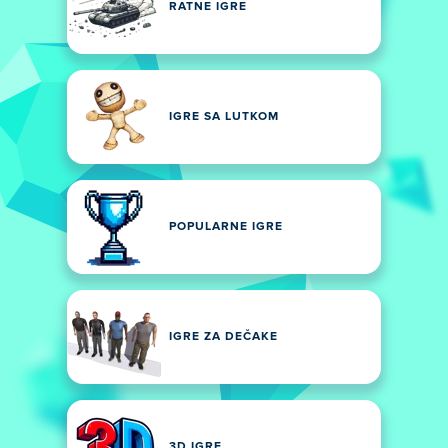
RATNE IGRE
IGRE SA LUTKOM
POPULARNE IGRE
IGRE ZA DEČAKE
3D IGRE