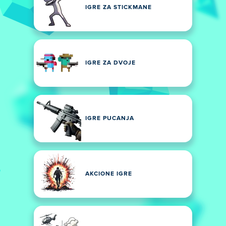
IGRE ZA STICKMANE
IGRE ZA DVOJE
IGRE PUCANJA
AKCIONE IGRE