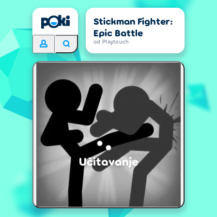
Stickman Fighter:
Epic Battle
od Playtouch
Učitavanje