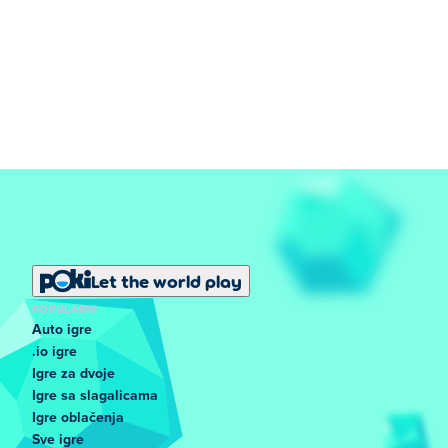
Let the world play
POPULARNI
Auto igre
.io igre
Igre za dvoje
Igre sa slagalicama
Igre oblačenja
Sve igre