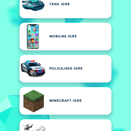
TENK IGRE
MOBILNE IGRE
POLICAJSKE IGRE
MINECRAFT IGRE