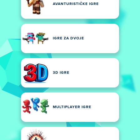
AVANTURISTIČKE IGRE
IGRE ZA DVOJE
3D IGRE
MULTIPLAYER IGRE