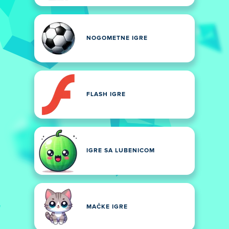
NOGOMETNE IGRE
FLASH IGRE
IGRE SA LUBENICOM
MAČKE IGRE