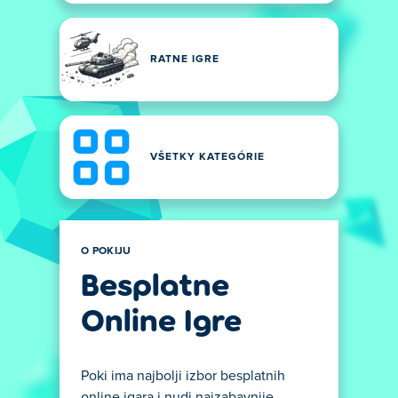
RATNE IGRE
VŠETKY KATEGÓRIE
O POKIJU
Besplatne
Online Igre
Poki ima najbolji izbor besplatnih
online igara i nudi najzabavnije