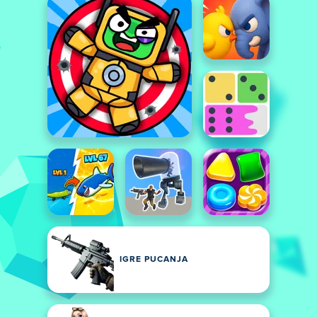
IGRE PUCANJA