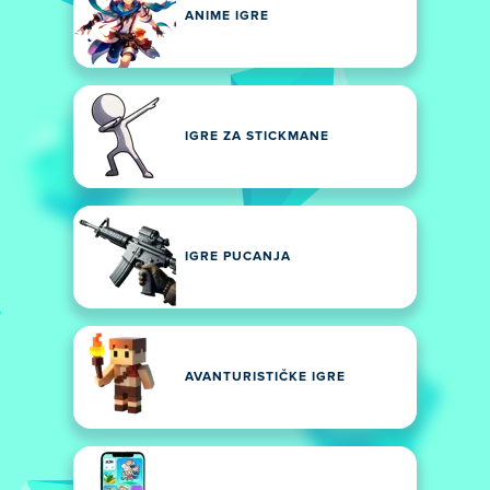
ANIME IGRE
IGRE ZA STICKMANE
IGRE PUCANJA
AVANTURISTIČKE IGRE