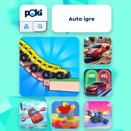
Auto igre