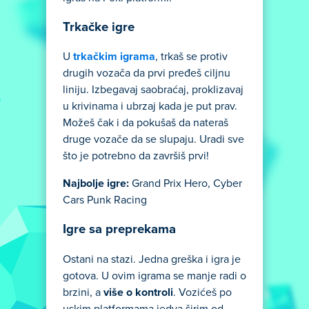
Trkačke igre
U
trkačkim igrama
, trkaš se protiv
drugih vozača da prvi pređeš ciljnu
liniju. Izbegavaj saobraćaj, proklizavaj
u krivinama i ubrzaj kada je put prav.
Možeš čak i da pokušaš da nateraš
druge vozače da se slupaju. Uradi sve
što je potrebno da završiš prvi!
Najbolje igre:
Grand Prix Hero, Cyber
Cars Punk Racing
Igre sa preprekama
Ostani na stazi. Jedna greška i igra je
gotova. U ovim igrama se manje radi o
brzini, a
više o kontroli
. Vozićeš po
uskim platformama jedva širim od