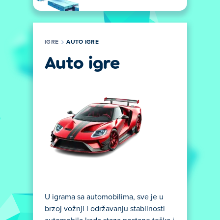
IGRE
AUTO IGRE
Auto igre
U igrama sa automobilima, sve je u
brzoj vožnji i održavanju stabilnosti