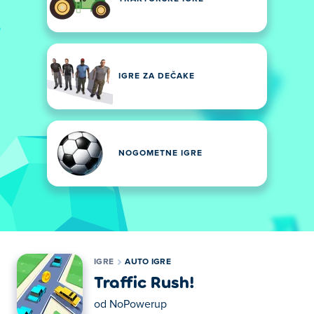
IGRE ZA DEČAKE
NOGOMETNE IGRE
IGRE
AUTO IGRE
Traffic Rush!
od
NoPowerup