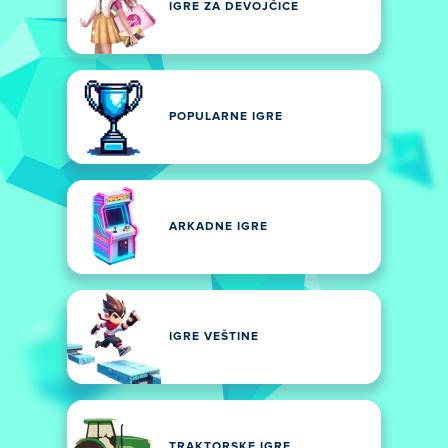
IGRE ZA DEVOJČICE
POPULARNE IGRE
ARKADNE IGRE
IGRE VEŠTINE
TRAKTORSKE IGRE