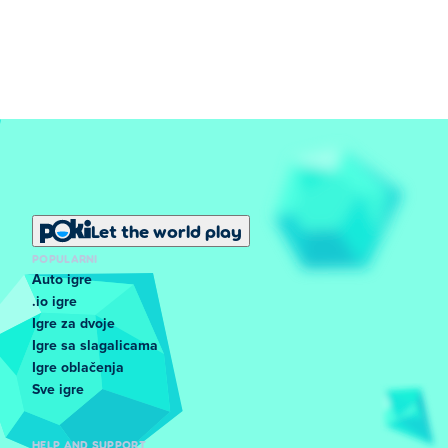
Let the world play
POPULARNI
Auto igre
.io igre
Igre za dvoje
Igre sa slagalicama
Igre oblačenja
Sve igre
HELP AND SUPPORT