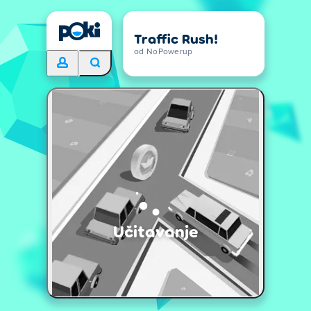
Traffic Rush!
od NoPowerup
Učitavanje