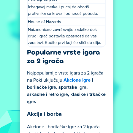
Izbegavaj metke i pucaj da oboriš
protivnika sa krova i odneseš pobedu.
House of Hazards
Naizmenično završavajte zadatke dok
drugi igrač postavlja opasnosti da vas
zaustavi. Budite prvi koji će stići do cilja.
Popularne vrste igara
za 2 igrača
Najpopularnije vrste igara za 2 igrača
na Poki uključuju
Akcione igre
i
borilačke
igre
, sportske
igre
,
arkadne i retro
igre
, klasike
i
trkačke
igre
.
Akcija i borba
Akcione i borilačke igre za 2 igrača