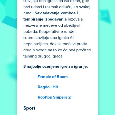
stavljaju oba igrača na isti ekran, gde
brzi udarci i razmak odlučuju o svakoj
rundi.
Savladavanje komboa i
tempiranje izbegavanja
razdvaja
neizvesne mečeve od ubedljivih
pobeda. Kooperativne runde
suprotstavljaju oba igrača AI
neprijateljima, dok se mečevi protiv
drugih svode na to ko će prvi pročitati
tajming drugog igrača.
3 najbolje ocenjene igre za igranje:
Temple of Boom
Ragdoll Hit
Rooftop Snipers 2
Sport