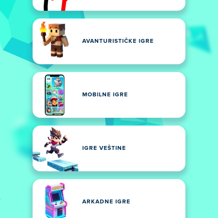
AVANTURISTIČKE IGRE
MOBILNE IGRE
IGRE VEŠTINE
ARKADNE IGRE