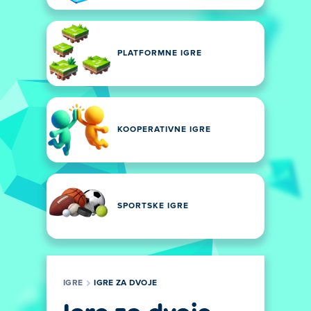
PLATFORMNE IGRE
KOOPERATIVNE IGRE
SPORTSKE IGRE
IGRE
IGRE ZA DVOJE
Igre za dvoje