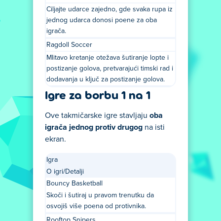
Ciljajte udarce zajedno, gde svaka rupa iz
jednog udarca donosi poene za oba
igrača.
Ragdoll Soccer
Mlitavo kretanje otežava šutiranje lopte i
postizanje golova, pretvarajući timski rad i
dodavanja u ključ za postizanje golova.
Igre za borbu 1 na 1
Ove takmičarske igre stavljaju
oba
igrača jednog protiv drugog
na isti
ekran.
Igra
O igri/Detalji
Bouncy Basketball
Skoči i šutiraj u pravom trenutku da
osvojiš više poena od protivnika.
Rooftop Snipers