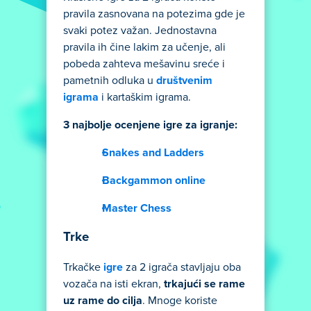
pravila zasnovana na potezima gde je
svaki potez važan. Jednostavna
pravila ih čine lakim za učenje, ali
pobeda zahteva mešavinu sreće i
pametnih odluka u
društvenim
igrama
i kartaškim igrama.
3 najbolje ocenjene igre za igranje:
Snakes and Ladders
Backgammon online
Master Chess
Trke
Trkačke
igre
za 2 igrača stavljaju oba
vozača na isti ekran,
trkajući se rame
uz rame do cilja
. Mnoge koriste