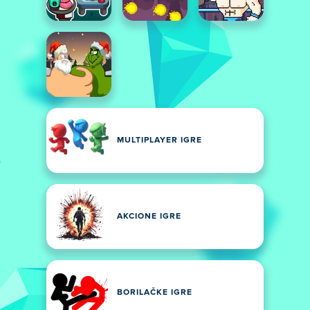
MULTIPLAYER IGRE
AKCIONE IGRE
BORILAČKE IGRE