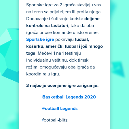
Sportske igre za 2 igrača stavljaju vas
na teren sa prijateljem ili protiv njega.
Dodavanje i šutiranje koriste
deljene
kontrole na tastaturi
, tako da oba
igrača unose komande u isto vreme.
Sportske igre
pokrivaju
fudbal,
košarku, američki fudbal i još mnogo
toga
. Mečevi 1 na 1 testiraju
individualnu veštinu, dok timski
režimi omogućavaju oba igrača da
koordiniraju igru.
3 najbolje ocenjene igre za igranje:
Basketball Legends 2020
Football Legends
football-blitz