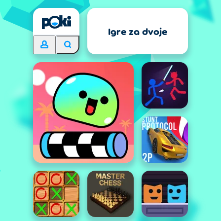
Igre za dvoje