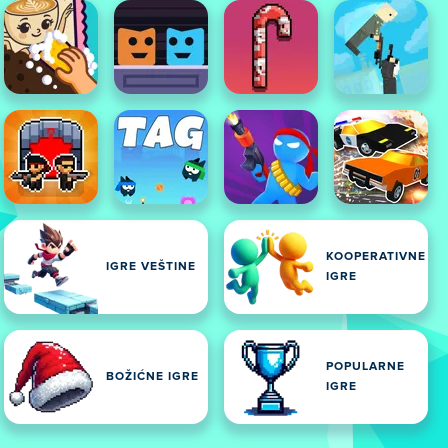
KOOPERATIVNE
IGRE VEŠTINE
IGRE
POPULARNE
BOŽIĆNE IGRE
IGRE