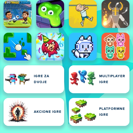
IGRE ZA
MULTIPLAYER
DVOJE
IGRE
PLATFORMNE
AKCIONE IGRE
IGRE