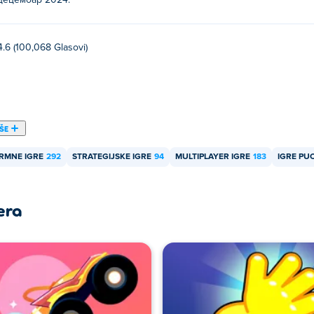
децембар 2024.
а више играча тако да можете да играте са својим пријатеље
4.6 (100,068 Glasovi)
IŠE
RMNE IGRE
292
STRATEGIJSKE IGRE
94
MULTIPLAYER IGRE
183
IGRE PU
era