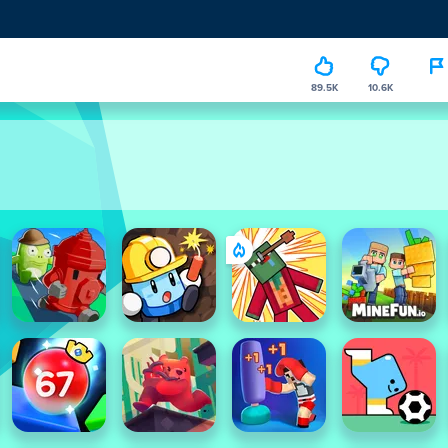
89.5K
10.6K