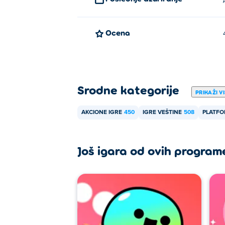
Да! Блумги Паинтбалл је локална игра з
Ocena
Srodne kategorije
PRIKAŽI V
AKCIONE IGRE
450
IGRE VEŠTINE
508
PLATFO
Još igara od ovih program