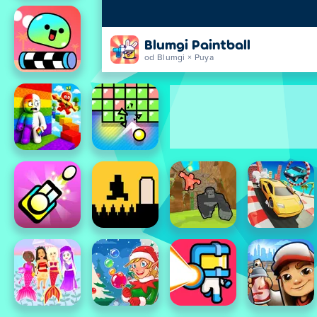
Blumgi Paintball
od Blumgi × Puya