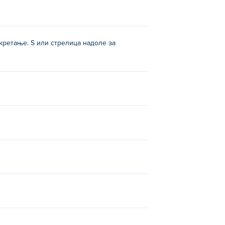
 кретање. S или стрелица надоле за
umgi Racers
.