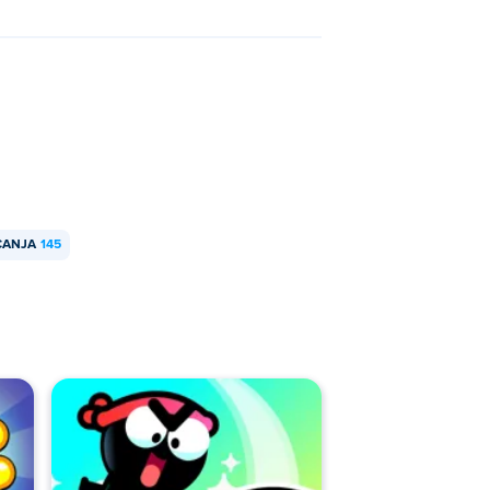
м на истом рачунару!
CANJA
145