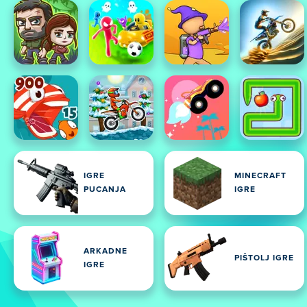
IGRE
MINECRAFT
PUCANJA
IGRE
ARKADNE
PIŠTOLJ IGRE
IGRE