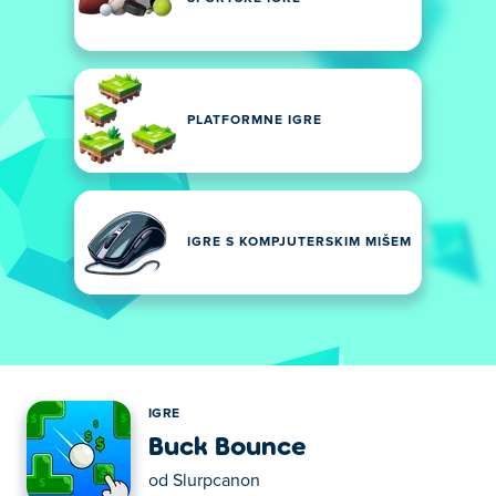
PLATFORMNE IGRE
IGRE S KOMPJUTERSKIM MIŠEM
IGRE
Buck Bounce
od
Slurpcanon