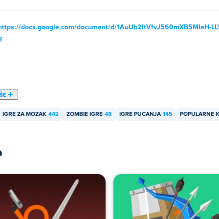
https://docs.google.com/document/d/1AuUb2ftVfvJ560mXB5MIeH-L
g
IŠE
IGRE ZA MOZAK
442
ZOMBIE IGRE
48
IGRE PUCANJA
145
POPULARNE I
a