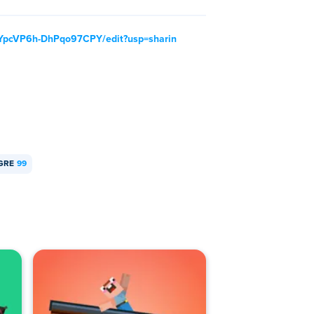
LYpcVP6h-DhPqo97CPY/edit?usp=sharin
GRE
99