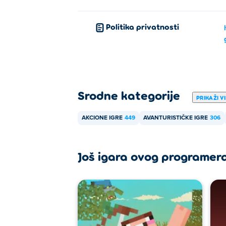
Politika privatnosti
Srodne kategorije
PRIKAŽI V
AKCIONE IGRE
449
AVANTURISTIČKE IGRE
306
Još igara ovog programer