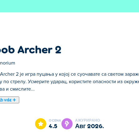
ob Archer 2
norium
Archer 2 је игра пуцања у којој се суочавате са светом за
у по стрелу. Усмерите ударац, користите опасности из окру
ва и смислите...
ŽI VIŠE
е суочавате са светом зараженим зомбијима, пажљиво циљајућ
 динамита да бисте низали убиства и смислите најпаметнији 
OCENA
АЖУРИРАНО
ља на неким нивоима, сваки хитац мора бити важан — зато р
4.5
авг 2026.