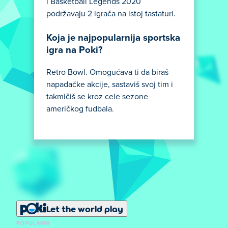
i Basketball Legends 2020
podržavaju 2 igrača na istoj tastaturi.
Koja je najpopularnija sportska
igra na Poki?
Retro Bowl. Omogućava ti da biraš
napadačke akcije, sastaviš svoj tim i
takmičiš se kroz cele sezone
američkog fudbala.
Let the world play
POPULARNI