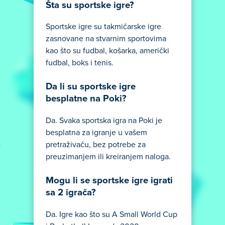
Šta su sportske igre?
Sportske igre su takmičarske igre
zasnovane na stvarnim sportovima
kao što su fudbal, košarka, američki
fudbal, boks i tenis.
Da li su sportske igre
besplatne na Poki?
Da. Svaka sportska igra na Poki je
besplatna za igranje u vašem
pretraživaču, bez potrebe za
preuzimanjem ili kreiranjem naloga.
Mogu li se sportske igre igrati
sa 2 igrača?
Da. Igre kao što su A Small World Cup