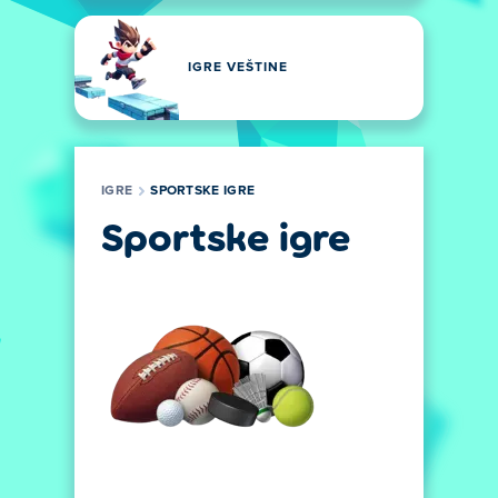
IGRE VEŠTINE
IGRE
SPORTSKE IGRE
Sportske igre