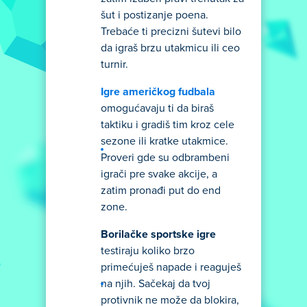
šut i postizanje poena.
Trebaće ti precizni šutevi bilo
da igraš brzu utakmicu ili ceo
turnir.
Igre američkog fudbala
omogućavaju ti da biraš
taktiku i gradiš tim kroz cele
sezone ili kratke utakmice.
Proveri gde su odbrambeni
igrači pre svake akcije, a
zatim pronađi put do end
zone.
Borilačke sportske igre
testiraju koliko brzo
primećuješ napade i reaguješ
na njih. Sačekaj da tvoj
protivnik ne može da blokira,