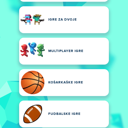
IGRE ZA DVOJE
MULTIPLAYER IGRE
KOŠARKAŠKE IGRE
FUDBALSKE IGRE