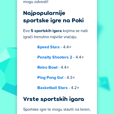
mogu odvesti!
Najpopularnije
sportske igre na Poki
Evo
5 sportskih igara
kojima se naši
igrači trenutno najviše vraćaju.
Speed Stars
- 4.4⭐
Penalty Shooters 2
- 4.4⭐
Retro Bowl
- 4.4⭐
Ping Pong Go!
- 4.3⭐
Basketball Stars
- 4.2⭐
Vrste sportskih igara
Sportske igre te mogu staviti na teren,