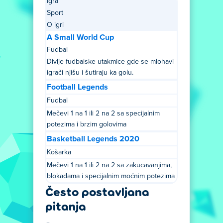
Igra
Sport
O igri
A Small World Cup
Fudbal
Divlje fudbalske utakmice gde se mlohavi
igrači njišu i šutiraju ka golu.
Football Legends
Fudbal
Mečevi 1 na 1 ili 2 na 2 sa specijalnim
potezima i brzim golovima
Basketball Legends 2020
Košarka
Mečevi 1 na 1 ili 2 na 2 sa zakucavanjima,
blokadama i specijalnim moćnim potezima
Često postavljana
pitanja