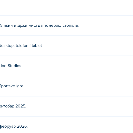
топала.
ње“?
Кликни и држи миш да помериш стопала.
рајте њихове друге игре на Poki:
Sticker Book Puzzle
,
Family T
desktop, telefon i tablet
e Real Juggle?
о на Poki.
Lion Studios
e на мобилним уређајима и десктопу?
Sportske igre
ачунару и мобилним уређајима попут телефона и таблета.
октобар 2025.
фебруар 2026.