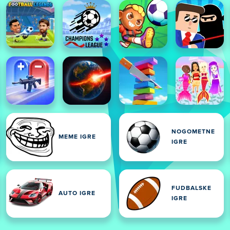
NOGOMETNE
MEME IGRE
IGRE
FUDBALSKE
AUTO IGRE
IGRE