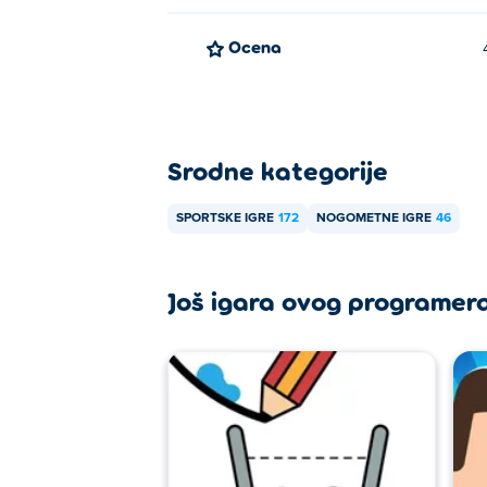
Ocena
Srodne kategorije
SPORTSKE IGRE
172
NOGOMETNE IGRE
46
Još igara ovog programer