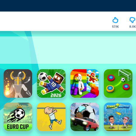
57.1K
8.0K