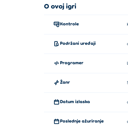
O ovoj igri
Кликните и држите да бисте померили с
Ко је створио „Право жонглира
Kontrole
Прави џонгл је креирао Lion Studios. Иг
League
,
Love Balls
и
Happy Glass
!
Podržani uređaji
Како могу бесплатно да играм Th
Можете играти The Real Juggle бесплатн
Programer
Могу ли да играм The Real Juggl
Žanr
Прави жонглирање се може играти на р
Datum izlaska
Poslednje ažuriranje