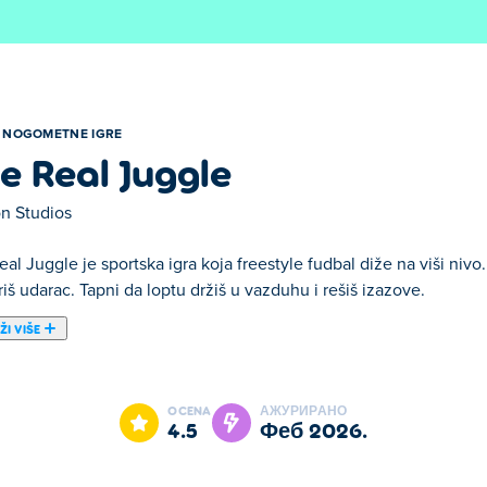
NOGOMETNE IGRE
e Real Juggle
on Studios
al Juggle je sportska igra koja freestyle fudbal diže na viši nivo. 
š udarac. Tapni da loptu držiš u vazduhu i rešiš izazove.
ŽI VIŠE
ја слободно жонглирање подиже на виши ниво! То није само 
 сваки додир и одмеравајући сваки ударац док савладавате
OCENA
АЖУРИРАНО
најталентованији фудбалски слободно стилиста на свету. Мис
4.5
феб 2026.
?