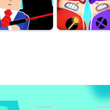
POPULARNI
HELP AN