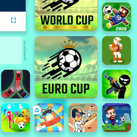
OGLAŠAVANJE