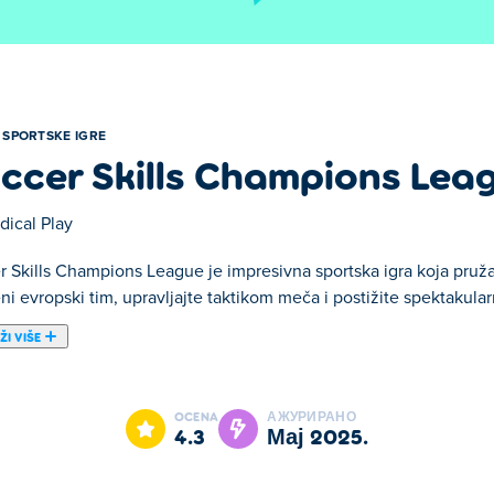
SPORTSKE IGRE
ccer Skills Champions Lea
dical Play
 Skills Champions League je impresivna sportska igra koja pruža 
ni evropski tim, upravljajte taktikom meča i postižite spektakular
ŽI VIŠE
ns League. Soccer Skills Champions League je jedan od naših od
OCENA
АЖУРИРАНО
4.3
мај 2025.