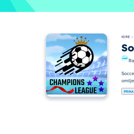
IGRE
So
Ra
Soccer
omilje
PRIKA
Ovde možete igrati Soccer Skills Champio