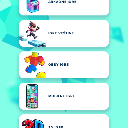
ARKADNE IGRE
IGRE VEŠTINE
OBBY IGRE
MOBILNE IGRE
3D IGRE