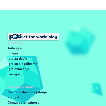
Let the world play
POPULARNI
Auto igre
.io igre
Igre za dvoje
Igre sa slagalicama
Igre oblačenja
Sve igre
HELP AND SUPPORT
Često postavljana pitanja
Kontakt
Centar za privatnost