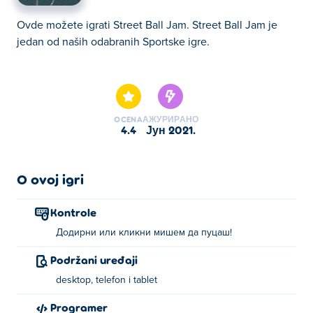
Ovde možete igrati Street Ball Jam. Street Ball Jam je
jedan od naših odabranih Sportske igre.
Ovde možete igrati Street Ball Jam. Street Ball Jam je
jedan od naših odabranih Sportske igre.
OCENA
АЖУРИРАНО
4.4
јун 2021.
O ovoj igri
Kontrole
Додирни или кликни мишем да пуцаш!
Podržani uređaji
desktop, telefon i tablet
Programer