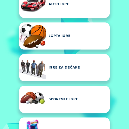
AUTO IGRE
LOPTA IGRE
IGRE ZA DEČAKE
SPORTSKE IGRE