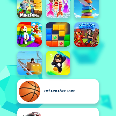
KOŠARKAŠKE IGRE