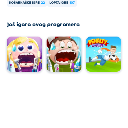
KOŠARKAŠKE IGRE
22
LOPTA IGRE
107
Još igara ovog programera