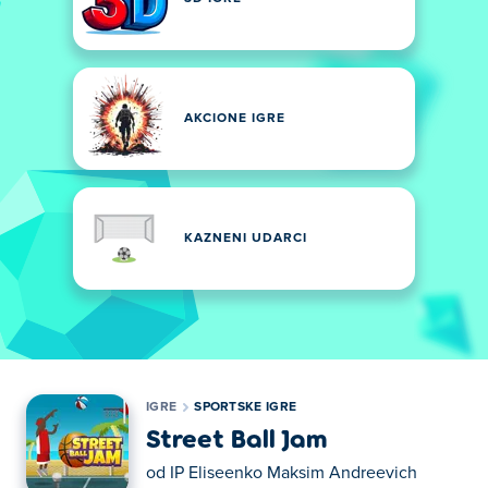
AKCIONE IGRE
KAZNENI UDARCI
IGRE
SPORTSKE IGRE
Street Ball Jam
od
IP Eliseenko Maksim Andreevich