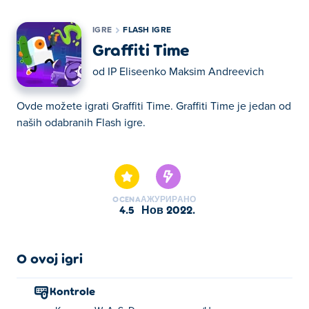
IGRE
FLASH IGRE
Graffiti Time
od
IP Eliseenko Maksim Andreevich
Ovde možete igrati Graffiti Time. Graffiti Time je jedan od
naših odabranih Flash igre.
Ovde možete igrati Graffiti Time. Graffiti Time je jedan od
naših odabranih Flash igre.
OCENA
АЖУРИРАНО
4.5
нов 2022.
O ovoj igri
Kontrole