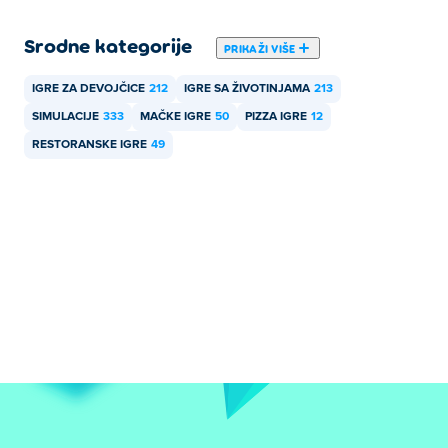
Srodne kategorije
PRIKAŽI VIŠE
IGRE ZA DEVOJČICE
212
IGRE SA ŽIVOTINJAMA
213
SIMULACIJE
333
MAČKE IGRE
50
PIZZA IGRE
12
RESTORANSKE IGRE
49