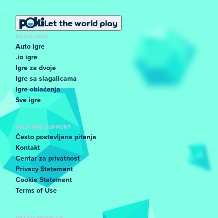
Let the world play
POPULARNI
Auto igre
.io igre
Igre za dvoje
Igre sa slagalicama
Igre oblačenja
Sve igre
HELP AND SUPPORT
Često postavljana pitanja
Kontakt
Centar za privatnost
Privacy Statement
Cookie Statement
Terms of Use
GET TO KNOW US