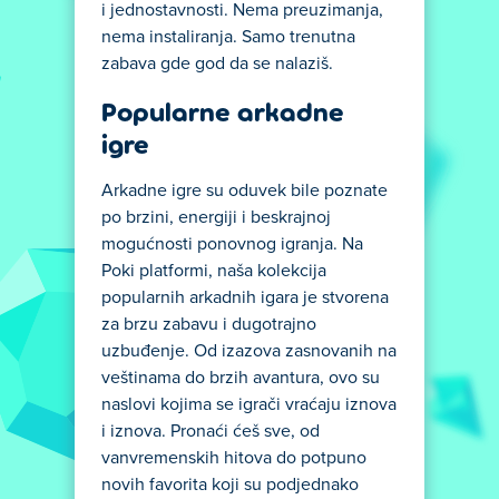
i jednostavnosti. Nema preuzimanja,
nema instaliranja. Samo trenutna
zabava gde god da se nalaziš.
Popularne arkadne
igre
Arkadne igre su oduvek bile poznate
po brzini, energiji i beskrajnoj
mogućnosti ponovnog igranja. Na
Poki platformi, naša kolekcija
popularnih arkadnih igara je stvorena
za brzu zabavu i dugotrajno
uzbuđenje. Od izazova zasnovanih na
veštinama do brzih avantura, ovo su
naslovi kojima se igrači vraćaju iznova
i iznova. Pronaći ćeš sve, od
vanvremenskih hitova do potpuno
novih favorita koji su podjednako