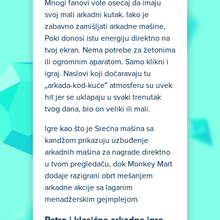
Mnogi fanovi vole osećaj da imaju
svoj mali arkadni kutak. Iako je
zabavno zamišljati arkadne mašine,
Poki donosi istu energiju direktno na
tvoj ekran. Nema potrebe za žetonima
ili ogromnim aparatom. Samo klikni i
igraj. Naslovi koji dočaravaju tu
„arkada-kod-kuće“ atmosferu su uvek
hit jer se uklapaju u svaki trenutak
tvog dana, bio on veliki ili mali.
Igre kao što je Srećna mašina sa
kandžom prikazuju uzbuđenje
arkadnih mašina za nagrade direktno
u tvom pregledaču, dok Monkey Mart
dodaje razigrani obrt mešanjem
arkadne akcije sa laganim
menadžerskim gejmplejom.