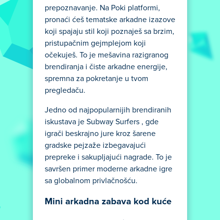
prepoznavanje. Na Poki platformi,
pronaći ćeš tematske arkadne izazove
koji spajaju stil koji poznaješ sa brzim,
pristupačnim gejmplejom koji
očekuješ. To je mešavina razigranog
brendiranja i čiste arkadne energije,
spremna za pokretanje u tvom
pregledaču.
Jedno od najpopularnijih brendiranih
iskustava je Subway Surfers , gde
igrači beskrajno jure kroz šarene
gradske pejzaže izbegavajući
prepreke i sakupljajući nagrade. To je
savršen primer moderne arkadne igre
sa globalnom privlačnošću.
Mini arkadna zabava kod kuće