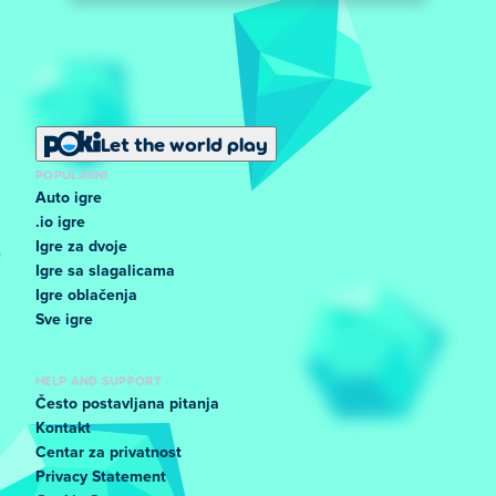
Let the world play
POPULARNI
Auto igre
.io igre
Igre za dvoje
Igre sa slagalicama
Igre oblačenja
Sve igre
HELP AND SUPPORT
Često postavljana pitanja
Kontakt
Centar za privatnost
Privacy Statement