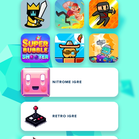
NITROME IGRE
RETRO IGRE