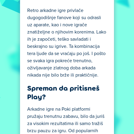
Retro arkadne igre privlače
dugogodišnje fanove koji su odrasli
uz aparate, kao i nove igrače
znatiželjne o njihovim korenima. Lako
ih je započeti, teško savladati i
beskrajno su igrive. Ta kombinacija
tera ljude da se vraćaju po još. I pošto
se svaka igra pokreće trenutno,
oživljavanje zlatnog doba arkada
nikada nije bilo brže ili praktičnije.
Spreman da pritisneš
Play?
Arkadne igre na Poki platformi
pružaju trenutnu zabavu, bilo da juriš
za visokim rezultatima ili samo tražiš
brzu pauzu za igru. Od popularnih