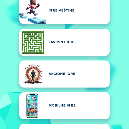
IGRE VEŠTINE
LAVIRINT IGRE
AKCIONE IGRE
MOBILNE IGRE