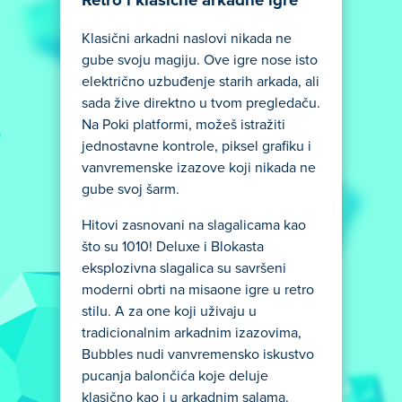
Retro i klasične arkadne igre
Klasični arkadni naslovi nikada ne
gube svoju magiju. Ove igre nose isto
električno uzbuđenje starih arkada, ali
sada žive direktno u tvom pregledaču.
Na Poki platformi, možeš istražiti
jednostavne kontrole, piksel grafiku i
vanvremenske izazove koji nikada ne
gube svoj šarm.
Hitovi zasnovani na slagalicama kao
što su 1010! Deluxe i Blokasta
eksplozivna slagalica su savršeni
moderni obrti na misaone igre u retro
stilu. A za one koji uživaju u
tradicionalnim arkadnim izazovima,
Bubbles nudi vanvremensko iskustvo
pucanja balončića koje deluje
klasično kao i u arkadnim salama.