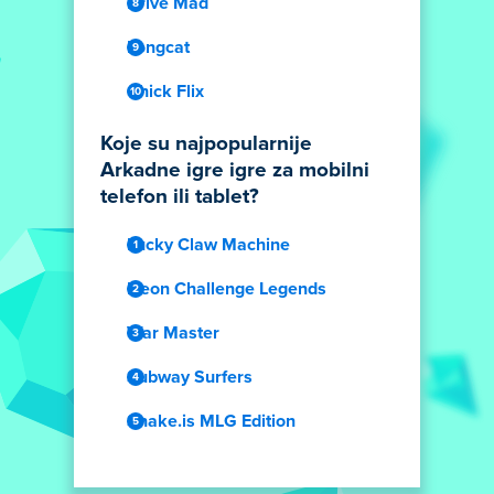
Drive Mad
Longcat
Chick Flix
Koje su najpopularnije
Arkadne igre igre za mobilni
telefon ili tablet?
Lucky Claw Machine
Neon Challenge Legends
War Master
Subway Surfers
Snake.is MLG Edition