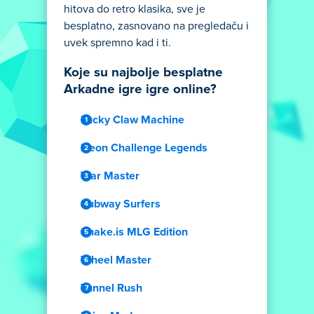
hitova do retro klasika, sve je
besplatno, zasnovano na pregledaču i
uvek spremno kad i ti.
Koje su najbolje besplatne
Arkadne igre igre online?
Lucky Claw Machine
Neon Challenge Legends
War Master
Subway Surfers
Snake.is MLG Edition
Wheel Master
Tunnel Rush