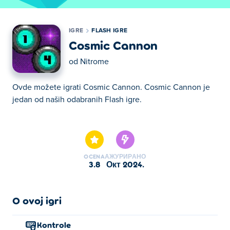
IGRE
FLASH IGRE
Cosmic Cannon
od
Nitrome
Ovde možete igrati Cosmic Cannon. Cosmic Cannon je
jedan od naših odabranih Flash igre.
Ovde možete igrati Cosmic Cannon. Cosmic Cannon je
jedan od naših odabranih Flash igre.
OCENA
АЖУРИРАНО
3.8
окт 2024.
O ovoj igri
Kontrole