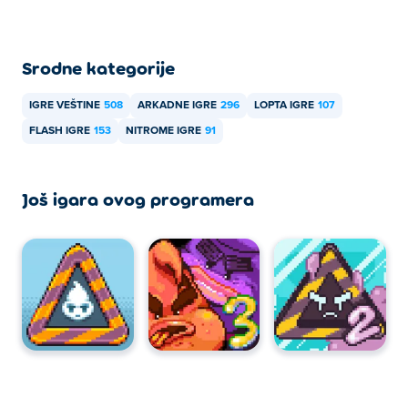
Srodne kategorije
IGRE VEŠTINE
508
ARKADNE IGRE
296
LOPTA IGRE
107
FLASH IGRE
153
NITROME IGRE
91
Još igara ovog programera