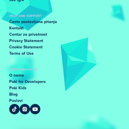
Sve igre
HELP AND SUPPORT
Često postavljana pitanja
Kontakt
Centar za privatnost
Privacy Statement
Cookie Statement
Terms of Use
GET TO KNOW US
O nama
Poki for Developers
Poki Kids
Blog
Poslovi