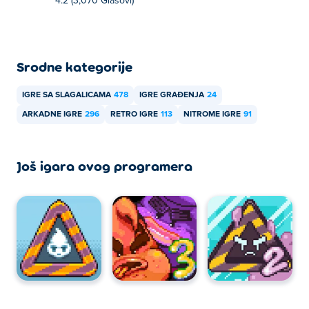
4.2 (3,070 Glasovi)
Srodne kategorije
IGRE SA SLAGALICAMA
478
IGRE GRAĐENJA
24
ARKADNE IGRE
296
RETRO IGRE
113
NITROME IGRE
91
Još igara ovog programera