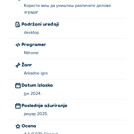
Користи миш да уништиш различите делове
зграда!
Podržani uređaji
desktop
Programer
Nitrome
Žanr
Arkadne igre
Datum izlaska
јун 2024.
Poslednje ažuriranje
јануар 2025.
Ocena