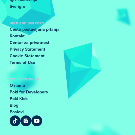
Igre oblačenja
Sve igre
HELP AND SUPPORT
Često postavljana pitanja
Kontakt
Centar za privatnost
Privacy Statement
Cookie Statement
Terms of Use
GET TO KNOW US
O nama
Poki for Developers
Poki Kids
Blog
Poslovi