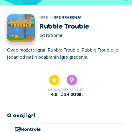
IGRE
IGRE GRAĐENJA
Rubble Trouble
od
Nitrome
Ovde možete igrati Rubble Trouble. Rubble Trouble je
jedan od naših odabranih Igre građenja.
Ovde možete igrati Rubble Trouble. Rubble Trouble je
jedan od naših odabranih Igre građenja.
OCENA
АЖУРИРАНО
4.2
јан 2025.
O ovoj igri
Kontrole