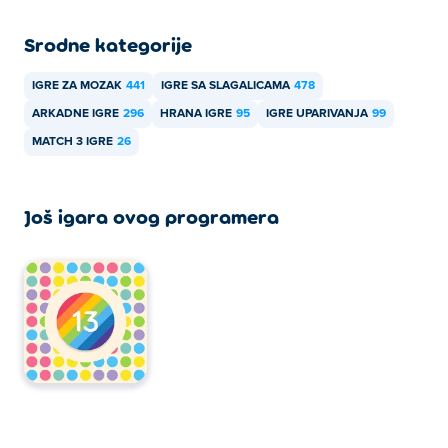
Srodne kategorije
IGRE ZA MOZAK
441
IGRE SA SLAGALICAMA
478
ARKADNE IGRE
296
HRANA IGRE
95
IGRE UPARIVANJA
99
MATCH 3 IGRE
26
Još igara ovog programera