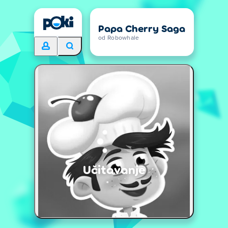
Papa Cherry Saga
od Robowhale
Učitavanje