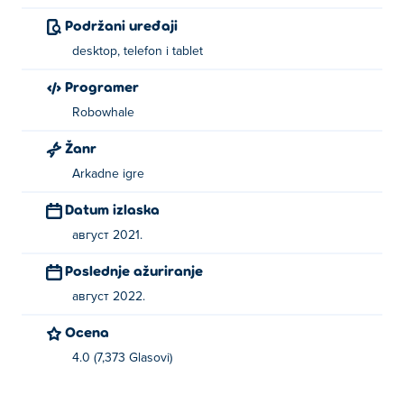
Podržani uređaji
desktop, telefon i tablet
Programer
Robowhale
Žanr
Arkadne igre
Datum izlaska
август 2021.
Poslednje ažuriranje
август 2022.
Ocena
4.0 (7,373 Glasovi)