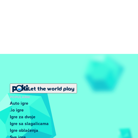
Let the world play
POPULARNI
Auto igre
.io igre
Igre za dvoje
Igre sa slagalicama
Igre oblačenja
Sve igre