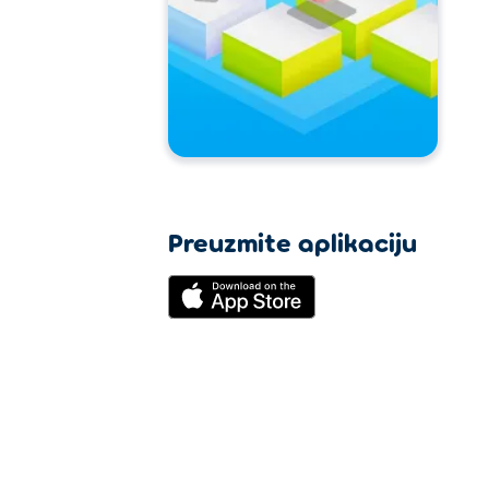
Preuzmite aplikaciju