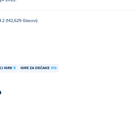
јун 2022.
4.2 (142,629 Glasovi)
J IGRE
5
IGRE ZA DEČAKE
313
a