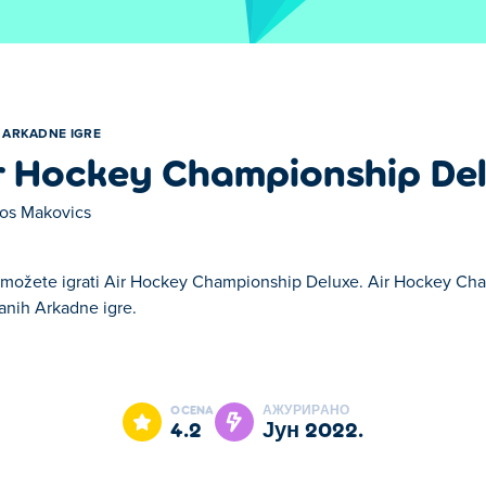
ARKADNE IGRE
r Hockey Championship De
os Makovics
možete igrati Air Hockey Championship Deluxe. Air Hockey Cha
anih Arkadne igre.
hip Deluxe. Air Hockey Championship Deluxe je jedan od naših 
OCENA
АЖУРИРАНО
4.2
јун 2022.