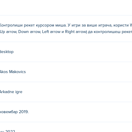
Контролиши рекет курсором миша. У игри за више играча, користи W,
(Up arrow, Down arrow, Left arrow и Right arrow) да контролишеш рекет
desktop
Akos Makovics
Arkadne igre
новембар 2019.