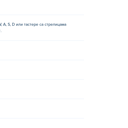
 A, S, D или тастере са стрелицама
.