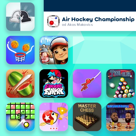
Air Hockey Championship
od Akos Makovics