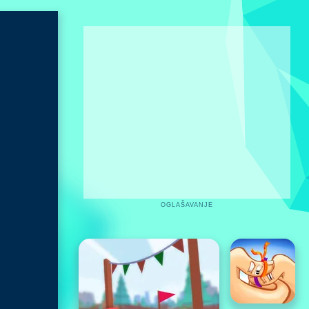
OGLAŠAVANJE