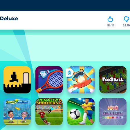
 Deluxe
114.1K
28.5