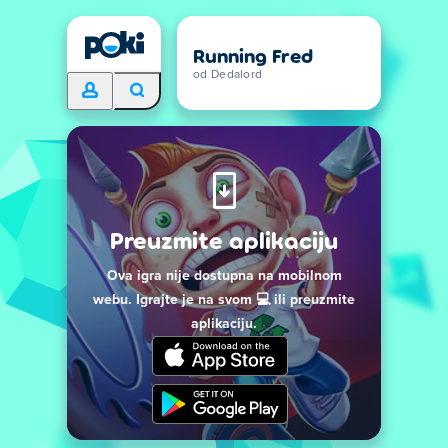
Running Fred
od Dedalord
Preuzmite aplikaciju
Ova igra nije dostupna na mobilnom
webu. Igrajte je na svom 💻 ili preuzmite
aplikaciju.