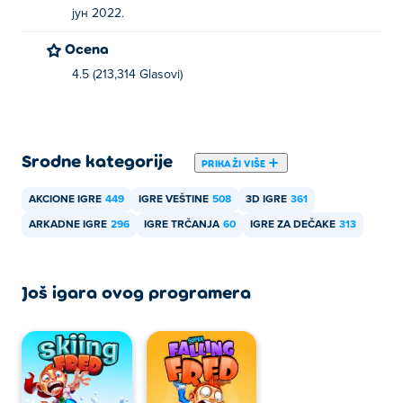
јун 2022.
Ocena
4.5 (213,314 Glasovi)
Srodne kategorije
PRIKAŽI VIŠE
AKCIONE IGRE
449
IGRE VEŠTINE
508
3D IGRE
361
ARKADNE IGRE
296
IGRE TRČANJA
60
IGRE ZA DEČAKE
313
Još igara ovog programera