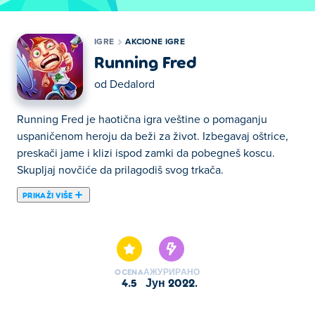
IGRE
AKCIONE IGRE
Running Fred
od
Dedalord
Running Fred je haotična igra veštine o pomaganju
uspaničenom heroju da beži za život. Izbegavaj oštrice,
preskači jame i klizi ispod zamki da pobegneš koscu.
Skupljaj novčiće da prilagodiš svog trkača.
PRIKAŽI VIŠE
Ovde možete igrati Running Fred. Running Fred je jedan
od naših odabranih Akcione igre.
OCENA
АЖУРИРАНО
4.5
јун 2022.