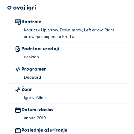
O ovoj igri
Kontrole
Користи Up arrow, Down arrow, Left arrow, Right
arrow да покренеш Fred-а.
Podržani uređaji
desktop
Programer
Dedalord
Žanr
Igre veštine
Datum izlaska
април 2019.
Poslednje ažuriranje