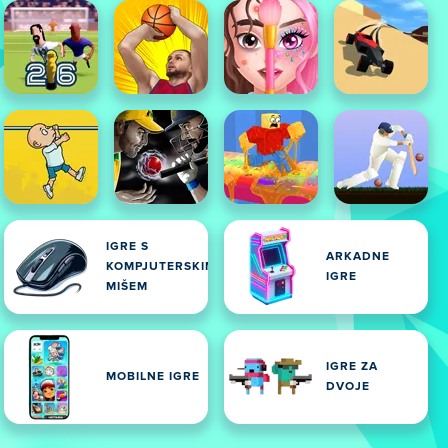
IGRE S
ARKADNE
KOMPJUTERSKIM
IGRE
MIŠEM
IGRE ZA
MOBILNE IGRE
DVOJE