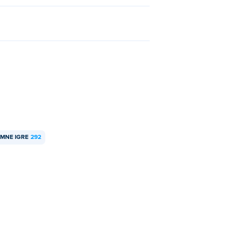
MNE IGRE
292