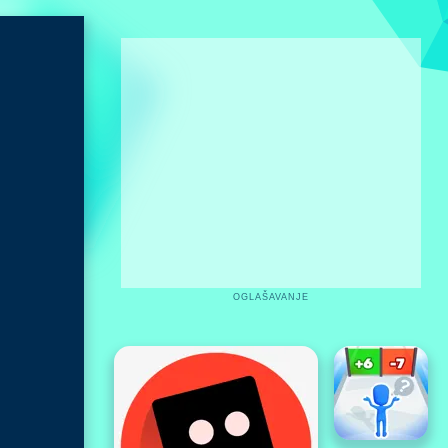
OGLAŠAVANJE