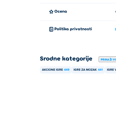
Ocena
Politika privatnosti
Srodne kategorije
PRIKAŽI V
AKCIONE IGRE
449
IGRE ZA MOZAK
441
IGRE 