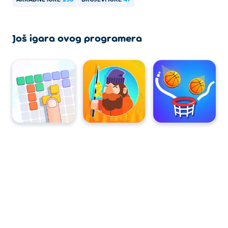
ARKADNE IGRE
296
BROJEVI IGRE
47
Još igara ovog programera