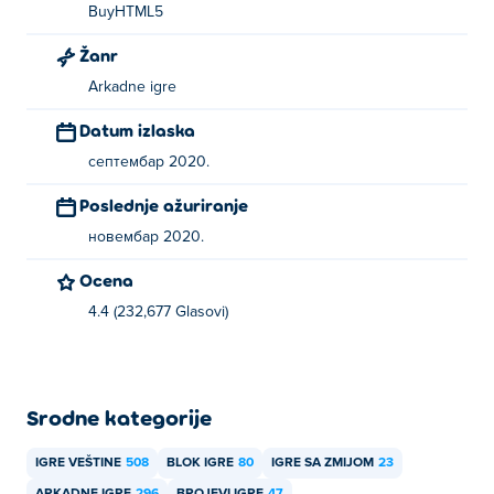
BuyHTML5
Žanr
Arkadne igre
Datum izlaska
септембар 2020.
Poslednje ažuriranje
новембар 2020.
Ocena
4.4 (232,677 Glasovi)
Srodne kategorije
IGRE VEŠTINE
508
BLOK IGRE
80
IGRE SA ZMIJOM
23