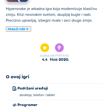
Hypersnake je arkadna igra koja modernizuje klasičnu
zmiju. Klizi neonskim svetom, skupljaj kugle i rasti.
Precizno upravljaj, izbegni rivale i seci druge zmije.
PRIKAŽI VIŠE
Ovde možete igrati Hypersnake. Hypersnake je jedan od
naših odabranih Igre veštine.
OCENA
АЖУРИРАНО
4.4
нов 2020.
O ovoj igri
Podržani uređaji
desktop, telefon i tablet
Programer