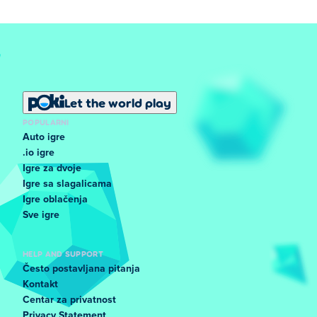
Let the world play
POPULARNI
Auto igre
.io igre
Igre za dvoje
Igre sa slagalicama
Igre oblačenja
Sve igre
HELP AND SUPPORT
Često postavljana pitanja
Kontakt
Centar za privatnost
Privacy Statement