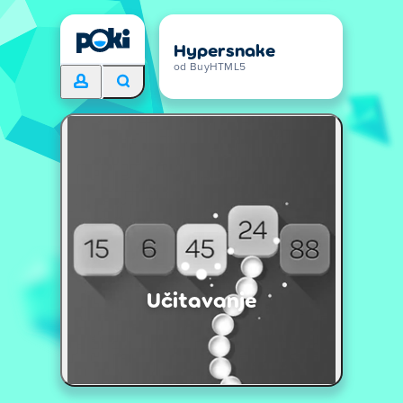
Hypersnake
od BuyHTML5
Učitavanje