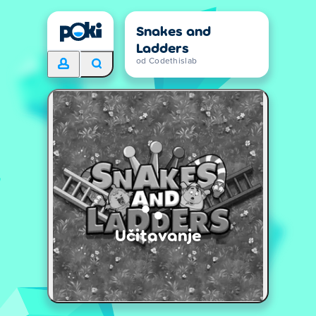
Snakes and
Ladders
od Codethislab
Učitavanje