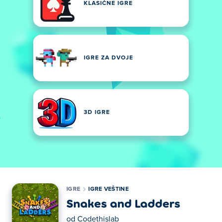
KLASIČNE IGRE
IGRE ZA DVOJE
3D IGRE
IGRE
IGRE VEŠTINE
Snakes and Ladders
od
Codethislab