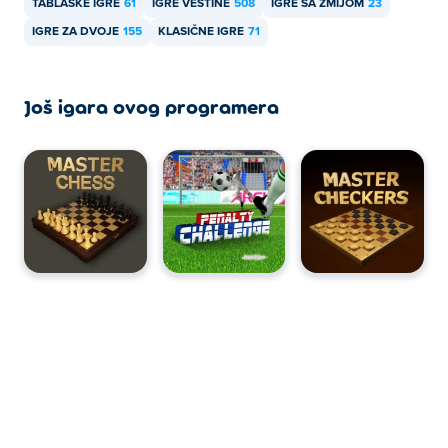
TABLAŠKE IGRE
61
IGRE VEŠTINE
508
IGRE SA ZMIJOM
23
IGRE ZA DVOJE
155
KLASIČNE IGRE
71
Još igara ovog programera