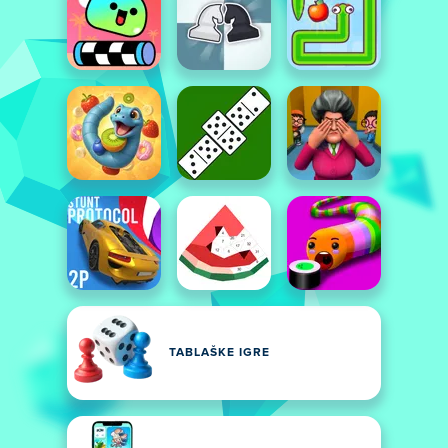
TABLAŠKE IGRE