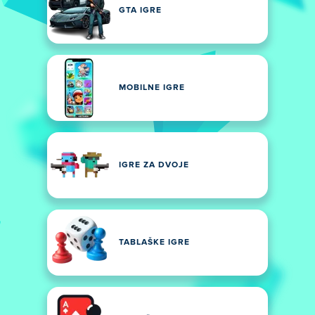
GTA IGRE
MOBILNE IGRE
IGRE ZA DVOJE
TABLAŠKE IGRE