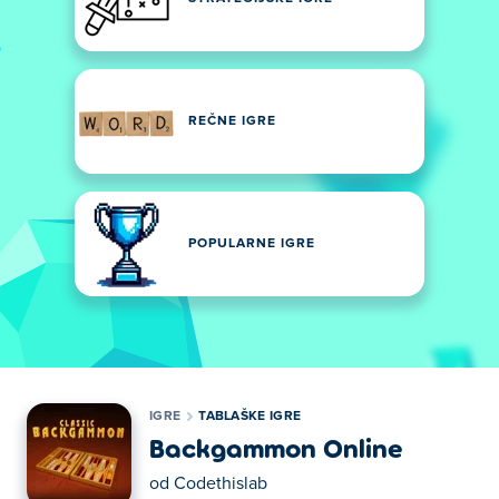
REČNE IGRE
POPULARNE IGRE
IGRE
TABLAŠKE IGRE
Backgammon Online
od
Codethislab