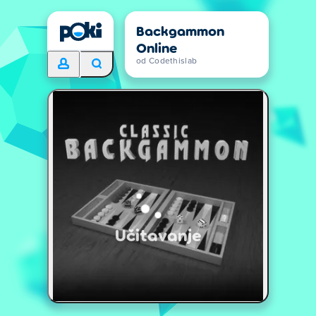
Backgammon
Online
od Codethislab
Učitavanje