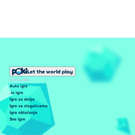
Let the world play
POPULARNI
Auto igre
.io igre
Igre za dvoje
Igre sa slagalicama
Igre oblačenja
Sve igre