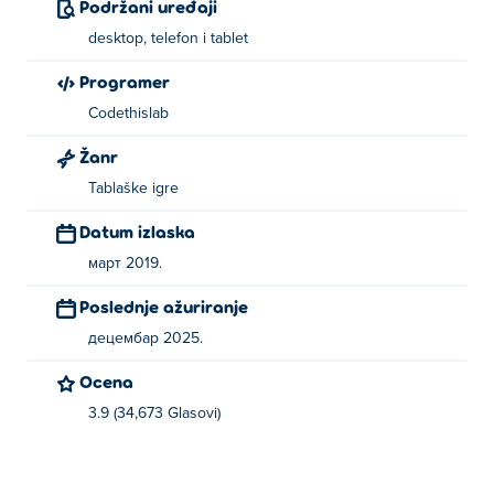
Како играти Бацкгаммон Онлине?
Podržani uređaji
desktop, telefon i tablet
Користите миш да играте игру.
Programer
Ко је креирао Бацкгаммон Онлине?
Codethislab
Бацкгаммон Онлине креирао је Цодетхислаб.
Žanr
Како могу бесплатно да играм Бацкгаммон
Tablaške igre
Онлине?
Datum izlaska
Можете играти Бацкгаммон Онлине бесплатно на Poki.
март 2019.
Poslednje ažuriranje
Могу ли да играм Бацкгаммон Онлине на
мобилним уређајима и десктопу?
децембар 2025.
Ocena
Бацкгаммон Онлине се може играти на вашем
рачунару и мобилним уређајима као што су телефони
3.9 (34,673 Glasovi)
и таблети.
Могу ли да играм Бацкгаммон Онлине са