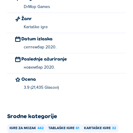
DrMop Games
Žanr
Kartaške igre
Datum izlaska
септембар 2020.
Poslednje ažuriranje
новембар 2020.
Ocena
3.9 (21,435 Glasovi)
Srodne kategorije
IGRE ZA MOZAK
442
TABLAŠKE IGRE
61
KARTAŠKE IGRE
32