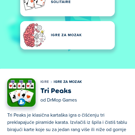
SOLITAIRE
IGRE ZA MOZAK
IGRE
IGRE ZA MOZAK
Tri Peaks
od
DrMop Games
Tri Peaks je klasična kartaška igra o čišćenju tri
preklapajuće piramide karata. Izvlačiš iz špila i čistiš tablu
birajući karte koje su za jedan rang više ili niže od gornje