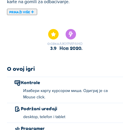
karte na gomili za odbacivanje.
PRIKAŽI VIŠE
Ovde možete igrati Tri Peaks. Tri Peaks je jedan od naših
odabranih Igre za mozak.
OCENA
АЖУРИРАНО
3.9
нов 2020.
O ovoj igri
Kontrole
Изабери карту курсором миша. Одиграј је са
Mouse click.
Podržani uređaji
desktop, telefon i tablet
Programer