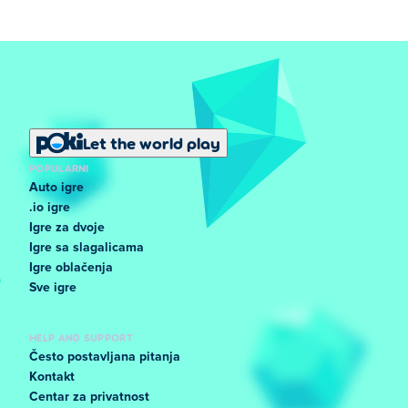
Let the world play
POPULARNI
Auto igre
.io igre
Igre za dvoje
Igre sa slagalicama
Igre oblačenja
Sve igre
HELP AND SUPPORT
Često postavljana pitanja
Kontakt
Centar za privatnost