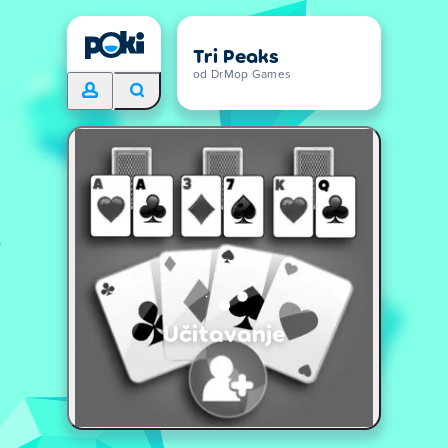
Tri Peaks
od DrMop Games
Učitavanje