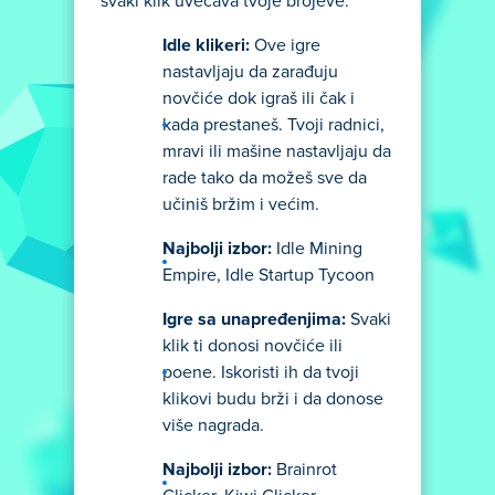
svaki klik uvećava tvoje brojeve.
Idle klikeri:
Ove igre
nastavljaju da zarađuju
novčiće dok igraš ili čak i
kada prestaneš. Tvoji radnici,
mravi ili mašine nastavljaju da
rade tako da možeš sve da
učiniš bržim i većim.
Najbolji izbor:
Idle Mining
Empire, Idle Startup Tycoon
Igre sa unapređenjima:
Svaki
klik ti donosi novčiće ili
poene. Iskoristi ih da tvoji
klikovi budu brži i da donose
više nagrada.
Najbolji izbor:
Brainrot