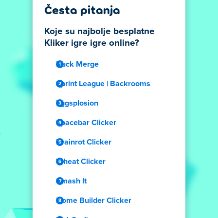
Česta pitanja
Koje su najbolje besplatne
Kliker igre igre online?
Duck Merge
Sprint League | Backrooms
Eggsplosion
Spacebar Clicker
Brainrot Clicker
Wheat Clicker
Smash It
Home Builder Clicker