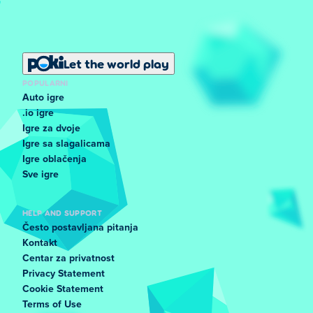
Let the world play
POPULARNI
Auto igre
.io igre
Igre za dvoje
Igre sa slagalicama
Igre oblačenja
Sve igre
HELP AND SUPPORT
Često postavljana pitanja
Kontakt
Centar za privatnost
Privacy Statement
Cookie Statement
Terms of Use