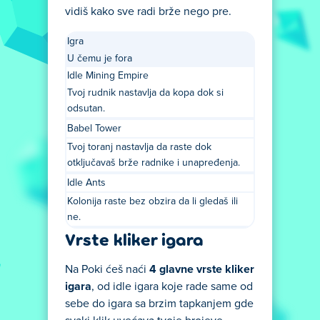
vidiš kako sve radi brže nego pre.
Igra
U čemu je fora
Idle Mining Empire
Tvoj rudnik nastavlja da kopa dok si
odsutan.
Babel Tower
Tvoj toranj nastavlja da raste dok
otključavaš brže radnike i unapređenja.
Idle Ants
Kolonija raste bez obzira da li gledaš ili
ne.
Vrste kliker igara
Na Poki ćeš naći
4 glavne vrste kliker
igara
, od idle igara koje rade same od
sebe do igara sa brzim tapkanjem gde