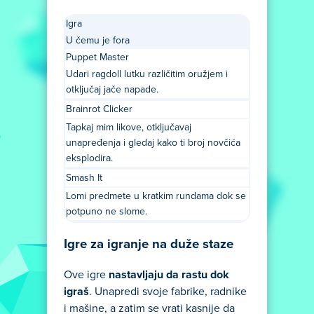
Igra
U čemu je fora
Puppet Master
Udari ragdoll lutku različitim oružjem i
otključaj jače napade.
Brainrot Clicker
Tapkaj mim likove, otključavaj
unapređenja i gledaj kako ti broj novčića
eksplodira.
Smash It
Lomi predmete u kratkim rundama dok se
potpuno ne slome.
Igre za igranje na duže staze
Ove igre
nastavljaju da rastu dok
igraš
. Unapredi svoje fabrike, radnike
i mašine, a zatim se vrati kasnije da