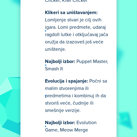
Clicker, Kiwi Clicker
Klikeri sa uništavanjem:
Lomljenje stvari je cilj ovih
igara. Lomi predmete, udaraj
ragdoll lutke i otključavaj jača
oružja da izazoveš još veće
uništenje.
Najbolji izbor:
Puppet Master,
Smash It
Evolucija i spajanje:
Počni sa
malim stvorenjima ili
predmetima i kombinuj ih da
stvoriš veće, čudnije ili
smešnije verzije.
Najbolji izbor:
Evolution
Game, Meow Merge