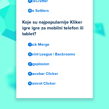
PickCrafter
Idle Settlers
Koje su najpopularnije Kliker
igre igre za mobilni telefon ili
tablet?
Duck Merge
Sprint League | Backrooms
Eggsplosion
Spacebar Clicker
Brainrot Clicker