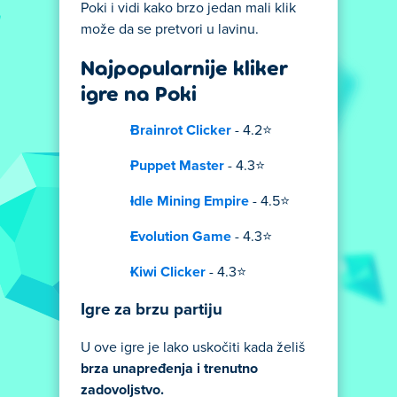
Poki i vidi kako brzo jedan mali klik
može da se pretvori u lavinu.
Najpopularnije kliker
igre na Poki
Brainrot Clicker
- 4.2⭐
Puppet Master
- 4.3⭐
Idle Mining Empire
- 4.5⭐
Evolution Game
- 4.3⭐
Kiwi Clicker
- 4.3⭐
Igre za brzu partiju
U ove igre je lako uskočiti kada želiš
brza unapređenja i trenutno
zadovoljstvo.