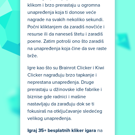
klikom i brzo prerastaju u ogromna
unapređenja koja ti donose veće
nagrade na svakih nekoliko sekundi.
Počni kliktanjem da zaradiš novčiće i
resurse ili da naneseš štetu i zaradiš
poene. Zatim potroši ono što zaradiš
na unapređenja koja čine da sve raste
brže.
Igre kao što su Brainrot Clicker i Kiwi
Clicker nagrađuju brzo tapkanje i
neprestana unapređenja. Druge
prerastaju u džinovske idle fabrike i
biznise gde radnici i mašine
nastavljaju da zarađuju dok se ti
fokusiraš na otključavanje sledećeg
velikog unapređenja.
Igraj 35+ besplatnih kliker igara
na