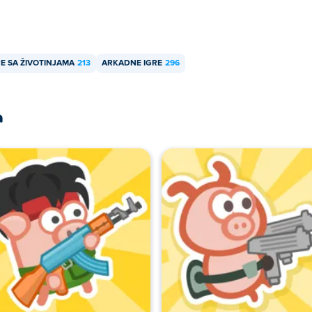
RE SA ŽIVOTINJAMA
213
ARKADNE IGRE
296
a