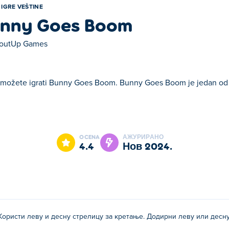
IGRE VEŠTINE
nny Goes Boom
outUp Games
možete igrati Bunny Goes Boom. Bunny Goes Boom je jedan od n
ny Goes Boom je jedan od naših odabranih Igre veštine.
OCENA
АЖУРИРАНО
4.4
нов 2024.
Користи леву и десну стрелицу за кретање. Додирни леву или десну 