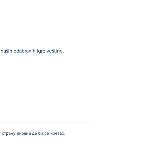
aših odabranih Igre veštine.
страну екрана да би се кретао.