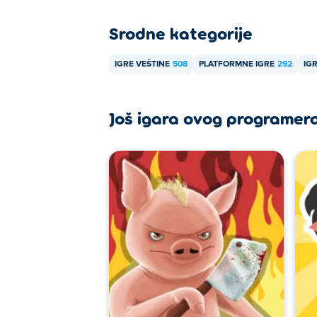
Srodne kategorije
IGRE VEŠTINE
508
PLATFORMNE IGRE
292
IG
Još igara ovog programer