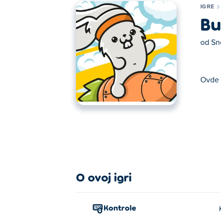
IGRE
Bu
od
Sn
Ovde 
Ovde možete igrati Bunny Goes Boom. Bun
O ovoj igri
Kontrole