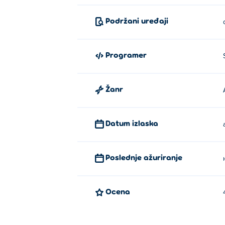
Podržani uređaji
Programer
Žanr
Datum izlaska
Poslednje ažuriranje
Ocena