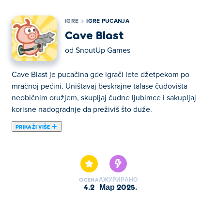
IGRE
IGRE PUCANJA
Cave Blast
od
SnoutUp Games
Cave Blast je pucačina gde igrači lete džetpekom po
mračnoj pećini. Uništavaj beskrajne talase čudovišta
neobičnim oružjem, skupljaj čudne ljubimce i sakupljaj
korisne nadogradnje da preživiš što duže.
PRIKAŽI VIŠE
Ovde možete igrati Cave Blast. Cave Blast je jedan od
naših odabranih Igre pucanja.
OCENA
АЖУРИРАНО
4.2
мар 2025.