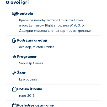
O ovoj igri
Kontrole
Крећи се помоћу тастера Up arrow, Down
arrow, Left arrow, Right arrow или W, A, S, D.
Додирни жељени слот за картицу за кретање.
Podržani uređaji
desktop, telefon i tablet
Programer
SnoutUp Games
Žanr
Igre pucanja
Datum izlaska
март 2019.
Poslednje ažuriranje