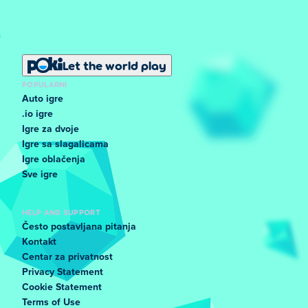
Let the world play
POPULARNI
Auto igre
.io igre
Igre za dvoje
Igre sa slagalicama
Igre oblačenja
Sve igre
HELP AND SUPPORT
Često postavljana pitanja
Kontakt
Centar za privatnost
Privacy Statement
Cookie Statement
Terms of Use