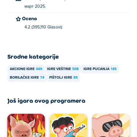
март 2025.
Ocena
4.2 (395,110 Glasovi)
Srodne kategorije
AKCIONE IGRE
449
IGRE VEŠTINE
508
IGRE PUCANJA
145
BORILAČKE IGRE
74
PIŠTOLJ IGRE
85
Još igara ovog programera