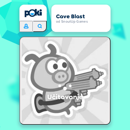
Cave Blast
od SnoutUp Games
Učitavanje