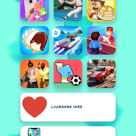
LJUBAVNE IGRE