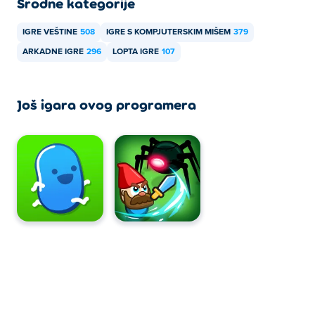
Srodne kategorije
Боббле се може играти на рачунару и мобилним
IGRE VEŠTINE
508
IGRE S KOMPJUTERSKIM MIŠEM
379
уређајима као што су телефони и таблети.
ARKADNE IGRE
296
LOPTA IGRE
107
Još igara ovog programera