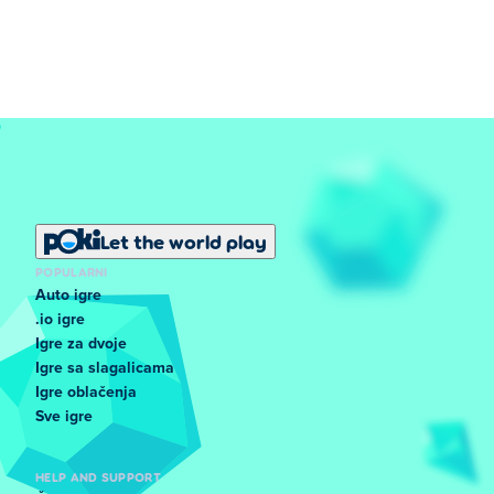
Let the world play
POPULARNI
Auto igre
.io igre
Igre za dvoje
Igre sa slagalicama
Igre oblačenja
Sve igre
HELP AND SUPPORT