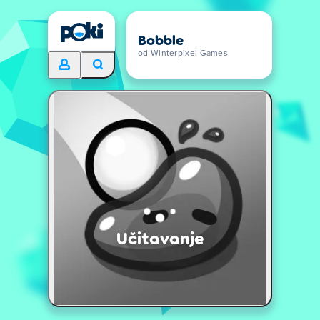
Bobble
od Winterpixel Games
Učitavanje