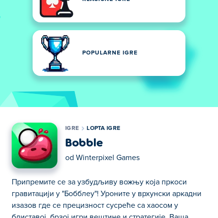
POPULARNE IGRE
IGRE
LOPTA IGRE
Bobble
od
Winterpixel Games
Припремите се за узбудљиву вожњу која пркоси
гравитацији у "Бобблеу"! Уроните у врхунски аркадни
изазов где се прецизност сусреће са хаосом у
блиставој, брзој игри вештине и стратегије. Ваша