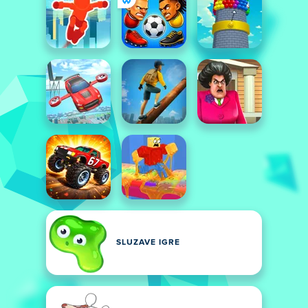
SLUZAVE IGRE