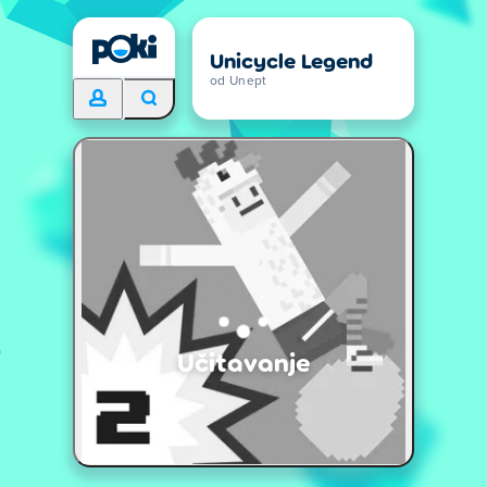
Unicycle Legend
od Unept
Učitavanje