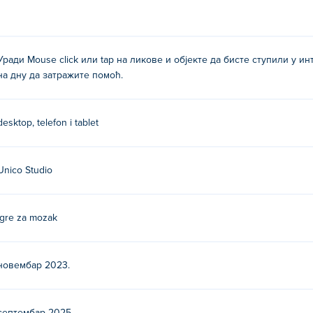
Уради Mouse click или tap на ликове и објекте да бисте ступили у и
на дну да затражите помоћ.
desktop, telefon i tablet
Unico Studio
Igre za mozak
новембар 2023.