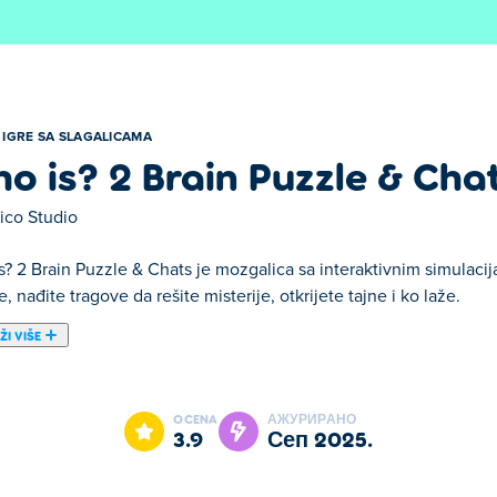
IGRE SA SLAGALICAMA
o is? 2 Brain Puzzle & Cha
ico Studio
? 2 Brain Puzzle & Chats je mozgalica sa interaktivnim simulacija
, nađite tragove da rešite misterije, otkrijete tajne i ko laže.
ŽI VIŠE
 & Chats. Who is? 2 Brain Puzzle & Chats je jedan od naših odabr
OCENA
АЖУРИРАНО
3.9
сеп 2025.