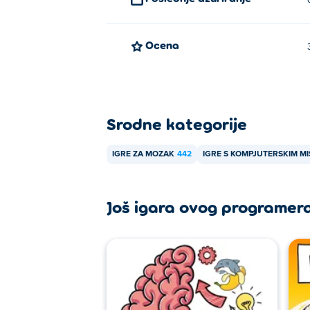
Ocena
Srodne kategorije
IGRE ZA MOZAK
442
IGRE S KOMPJUTERSKIM M
Još igara ovog programer