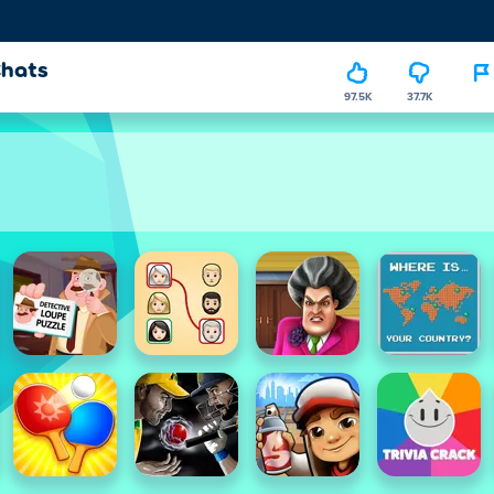
Chats
97.5K
37.7K