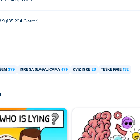
септембар 2025.
3.9 (135,204 Glasovi)
IŠEM
379
IGRE SA SLAGALICAMA
479
KVIZ IGRE
23
TEŠKE IGRE
132
a