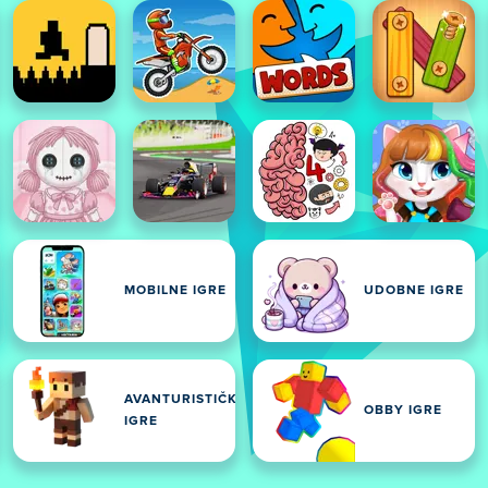
M
MOBILNE IGRE
UDOBNE IGRE
AVANTURISTIČKE
OBBY IGRE
IGRE