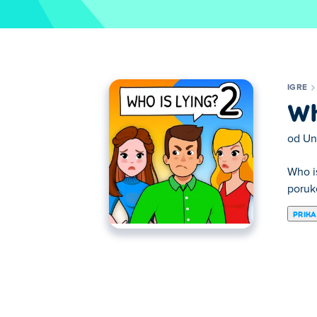
IGRE
Wh
od
Un
Who is
poruke
PRIKA
Ovde možete igrati Who is? 2 Brain Puzzle