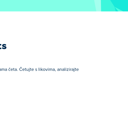
ts
ma četa. Četujte s likovima, analizirajte
anih Igre sa slagalicama.