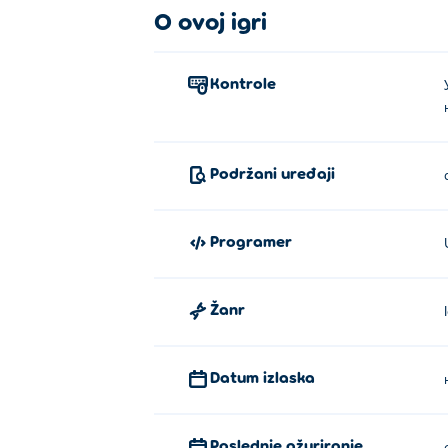
O ovoj igri
Kontrole
Podržani uređaji
Programer
Žanr
Datum izlaska
Poslednje ažuriranje