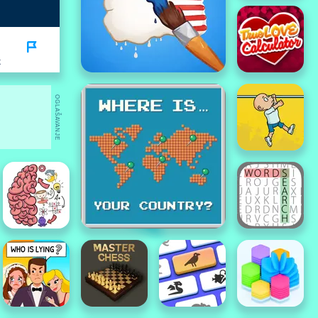
K
OGLAŠAVANJE