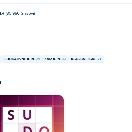
4.4 (80,966 Glasovi)
EDUKATIVNE IGRE
31
KVIZ IGRE
23
KLASIČNE IGRE
71
a