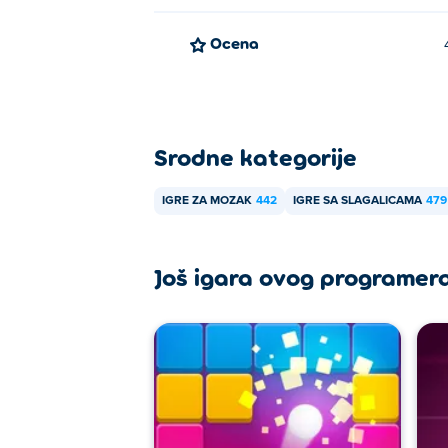
Ocena
Srodne kategorije
IGRE ZA MOZAK
442
IGRE SA SLAGALICAMA
479
Još igara ovog programer