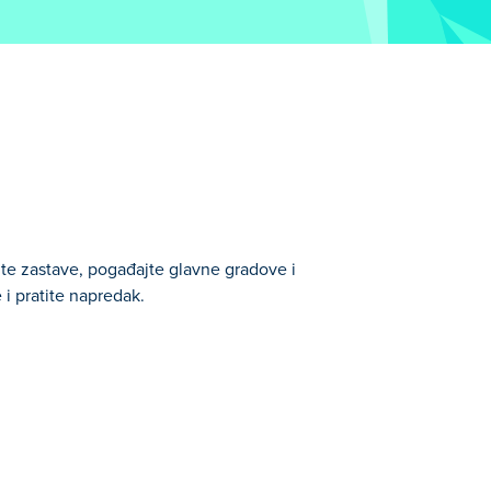
jte zastave, pogađajte glavne gradove i
i pratite napredak.