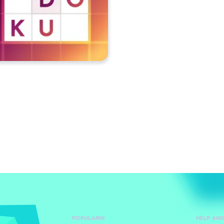
POPULARNI
HELP AN