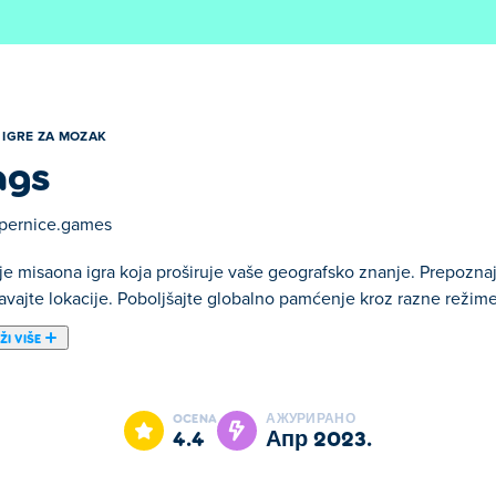
IGRE ZA MOZAK
ags
pernice.games
 je misaona igra koja proširuje vaše geografsko znanje. Prepozna
vajte lokacije. Poboljšajte globalno pamćenje kroz razne režime 
ŽI VIŠE
od naših odabranih Igre za mozak.
OCENA
АЖУРИРАНО
4.4
апр 2023.