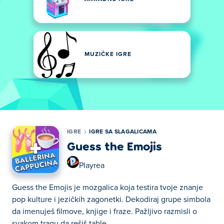
MUZIČKE IGRE
IGRE
IGRE SA SLAGALICAMA
Guess the Emojis
Playrea
Guess the Emojis je mozgalica koja testira tvoje znanje
pop kulture i jezičkih zagonetki. Dekodiraj grupe simbola
da imenuješ filmove, knjige i fraze. Pažljivo razmisli o
svakom tragu da rešiš table.