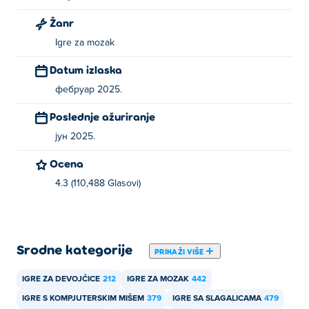
Žanr
Можете бесплатно да играте Гуесс тхе Емојис на Poki.
Igre za mozak
Могу ли да играм Гуесс тхе Емојис на
мобилним уређајима и десктопу?
Datum izlaska
фебруар 2025.
Претпостављам да емоџије могу да се репродукују на
вашем рачунару и мобилним уређајима као што су
Poslednje ažuriranje
телефони и таблети.
јун 2025.
Ocena
4.3 (110,488 Glasovi)
Srodne kategorije
PRIKAŽI VIŠE
IGRE ZA DEVOJČICE
212
IGRE ZA MOZAK
442
IGRE S KOMPJUTERSKIM MIŠEM
379
IGRE SA SLAGALICAMA
479