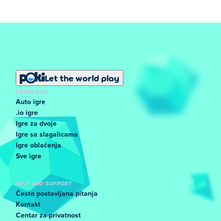
Let the world play
POPULARNI
Auto igre
.io igre
Igre za dvoje
Igre sa slagalicama
Igre oblačenja
Sve igre
HELP AND SUPPORT
Često postavljana pitanja
Kontakt
Centar za privatnost