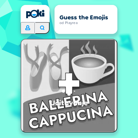
Guess the Emojis
od Playrea
Učitavanje