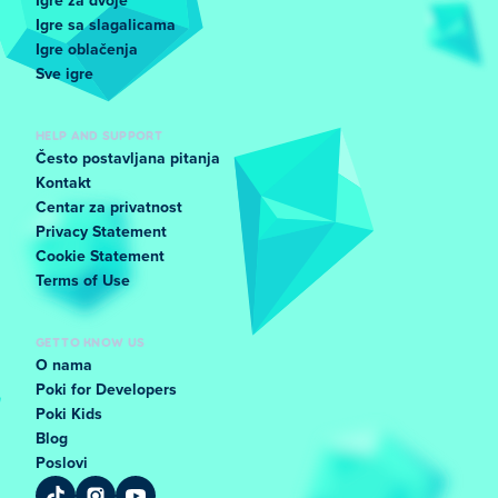
Igre za dvoje
Igre sa slagalicama
Igre oblačenja
Sve igre
HELP AND SUPPORT
Često postavljana pitanja
Kontakt
Centar za privatnost
Privacy Statement
Cookie Statement
Terms of Use
GET TO KNOW US
O nama
Poki for Developers
Poki Kids
Blog
Poslovi