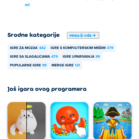
ml
Srodne kategorije
PRIKAŽI VIŠE
IGRE ZA MOZAK
442
IGRE S KOMPJUTERSKIM MIŠEM
379
IGRE SA SLAGALICAMA
479
IGRE UPARIVANJA
99
POPULARNE IGRE
99
MERGE IGRE
121
Još igara ovog programera