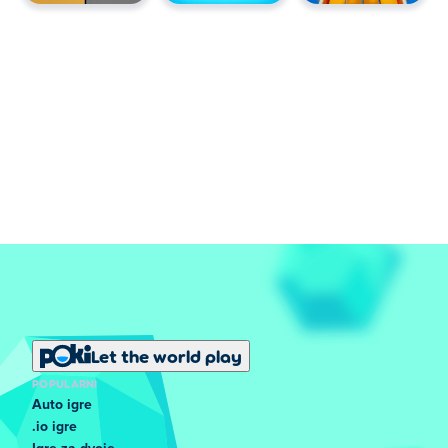
Let the world play
POPULARNI
Auto igre
.io igre