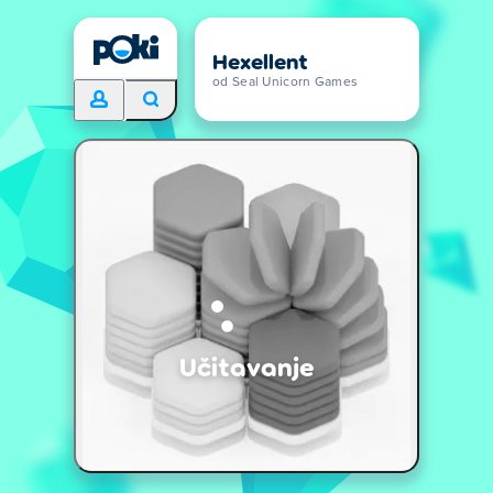
Hexellent
od Seal Unicorn Games
Učitavanje