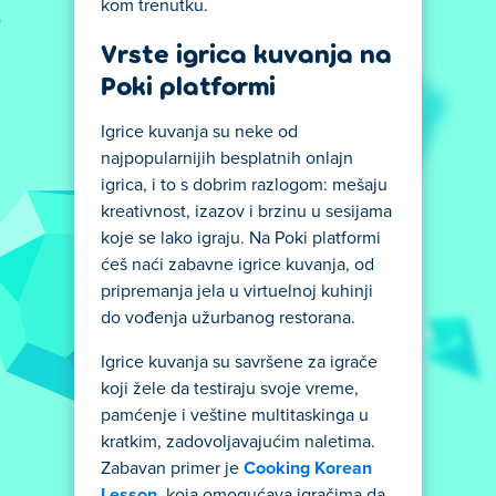
kom trenutku.
Vrste igrica kuvanja na
Poki platformi
Igrice kuvanja su neke od
najpopularnijih besplatnih onlajn
igrica, i to s dobrim razlogom: mešaju
kreativnost, izazov i brzinu u sesijama
koje se lako igraju. Na Poki platformi
ćeš naći zabavne igrice kuvanja, od
pripremanja jela u virtuelnoj kuhinji
do vođenja užurbanog restorana.
Igrice kuvanja su savršene za igrače
koji žele da testiraju svoje vreme,
pamćenje i veštine multitaskinga u
kratkim, zadovoljavajućim naletima.
Zabavan primer je
Cooking Korean
Lesson
, koja omogućava igračima da