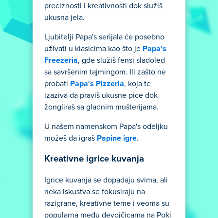
preciznosti i kreativnosti dok služiš
ukusna jela.
Ljubitelji Papa's serijala će posebno
uživati u klasicima kao što je
Papa's
Freezeria
, gde služiš fensi sladoled
sa savršenim tajmingom. Ili zašto ne
probati
Papa's Pizzeria
, koja te
izaziva da praviš ukusne pice dok
žongliraš sa gladnim mušterijama.
U našem namenskom Papa's odeljku
možeš da igraš
Papine igre
.
Kreativne igrice kuvanja
Igrice kuvanja se dopadaju svima, ali
neka iskustva se fokusiraju na
razigrane, kreativne teme i veoma su
popularna među devojčicama na Poki