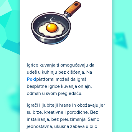
Igrice kuvanja ti omogućavaju da
uđeš u kuhinju bez čišćenja. Na
Poki
platformi možeš da igraš
besplatne igrice kuvanja onlajn,
odmah u svom pregledaču.
Igrači i ljubitelji hrane ih obožavaju jer
su brze, kreativne i porodične. Bez
instaliranja, bez preuzimanja. Samo
jednostavna, ukusna zabava u bilo