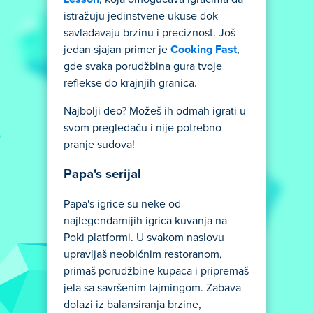
istražuju jedinstvene ukuse dok
savladavaju brzinu i preciznost. Još
jedan sjajan primer je
Cooking Fast
,
gde svaka porudžbina gura tvoje
reflekse do krajnjih granica.
Najbolji deo? Možeš ih odmah igrati u
svom pregledaču i nije potrebno
pranje sudova!
Papa's serijal
Papa's igrice su neke od
najlegendarnijih igrica kuvanja na
Poki platformi. U svakom naslovu
upravljaš neobičnim restoranom,
primaš porudžbine kupaca i pripremaš
jela sa savršenim tajmingom. Zabava
dolazi iz balansiranja brzine,