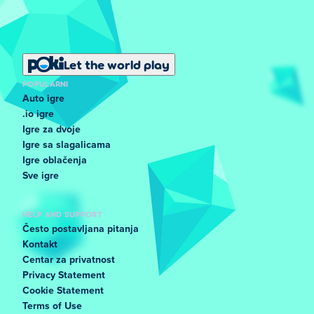
Let the world play
POPULARNI
Auto igre
.io igre
Igre za dvoje
Igre sa slagalicama
Igre oblačenja
Sve igre
HELP AND SUPPORT
Često postavljana pitanja
Kontakt
Centar za privatnost
Privacy Statement
Cookie Statement
Terms of Use