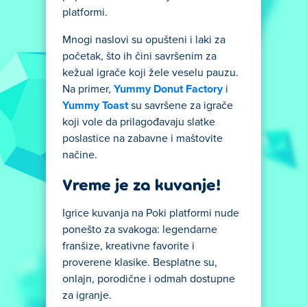
platformi.
Mnogi naslovi su opušteni i laki za
početak, što ih čini savršenim za
kežual igrače koji žele veselu pauzu.
Na primer,
Yummy Donut Factory
i
Yummy Toast
su savršene za igrače
koji vole da prilagođavaju slatke
poslastice na zabavne i maštovite
načine.
Vreme je za kuvanje!
Igrice kuvanja na Poki platformi nude
ponešto za svakoga: legendarne
franšize, kreativne favorite i
proverene klasike. Besplatne su,
onlajn, porodične i odmah dostupne
za igranje.