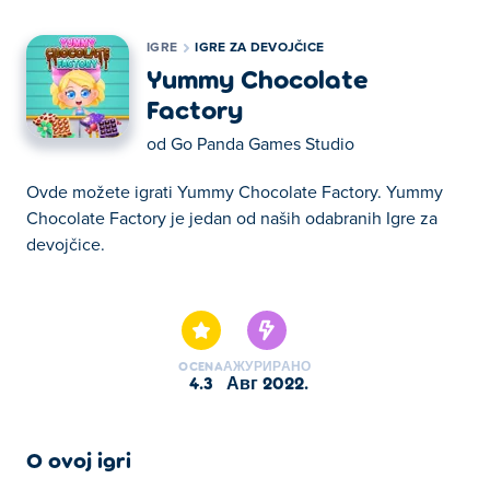
IGRE
IGRE ZA DEVOJČICE
Yummy Chocolate
Factory
od
Go Panda Games Studio
Ovde možete igrati Yummy Chocolate Factory. Yummy
Chocolate Factory je jedan od naših odabranih Igre za
devojčice.
Ovde možete igrati Yummy Chocolate Factory. Yummy
Chocolate Factory je jedan od naših odabranih Igre za
devojčice.
OCENA
АЖУРИРАНО
4.3
авг 2022.
O ovoj igri