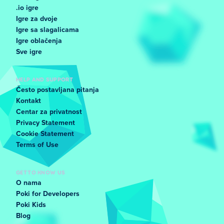
.io igre
Igre za dvoje
Igre sa slagalicama
Igre oblačenja
Sve igre
HELP AND SUPPORT
Često postavljana pitanja
Kontakt
Centar za privatnost
Privacy Statement
Cookie Statement
Terms of Use
GET TO KNOW US
O nama
Poki for Developers
Poki Kids
Blog