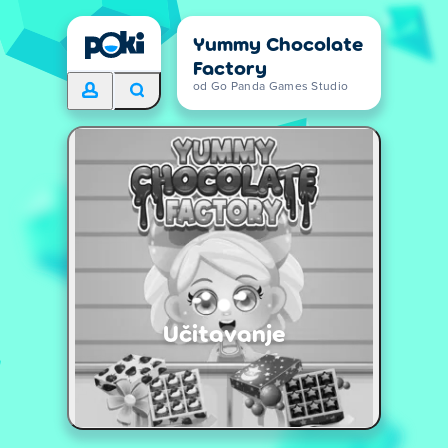
Yummy Chocolate
Factory
od Go Panda Games Studio
Učitavanje