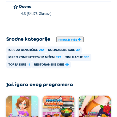
Ocena
4.3 (34,175 Glasovi)
Srodne kategorije
PRIKAŽI VIŠE
IGRE ZA DEVOJČICE
212
KULINARSKE IGRE
39
IGRE S KOMPJUTERSKIM MIŠEM
379
SIMULACIJE
335
TORTA IGRE
11
RESTORANSKE IGRE
49
Još igara ovog programera