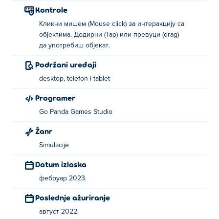
Kontrole
Кликни мишем (Mouse click) за интеракцију са
објектима. Додирни (Tap) или превуци (drag)
да употребиш објекат.
Podržani uređaji
desktop, telefon i tablet
Programer
Go Panda Games Studio
Žanr
Simulacije
Datum izlaska
фебруар 2023.
Poslednje ažuriranje
август 2022.