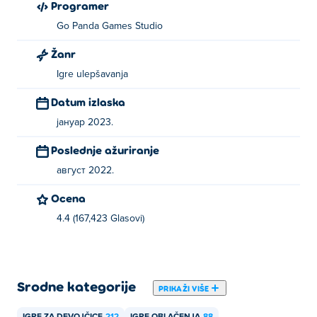
Programer
Go Panda Games Studio
Žanr
Igre ulepšavanja
Datum izlaska
јануар 2023.
Poslednje ažuriranje
август 2022.
Ocena
4.4 (167,423 Glasovi)
Srodne kategorije
PRIKAŽI VIŠE