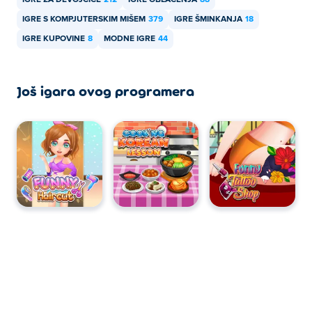
IGRE ZA DEVOJČICE
212
IGRE OBLAČENJA
88
IGRE S KOMPJUTERSKIM MIŠEM
379
IGRE ŠMINKANJA
18
IGRE KUPOVINE
8
MODNE IGRE
44
Još igara ovog programera