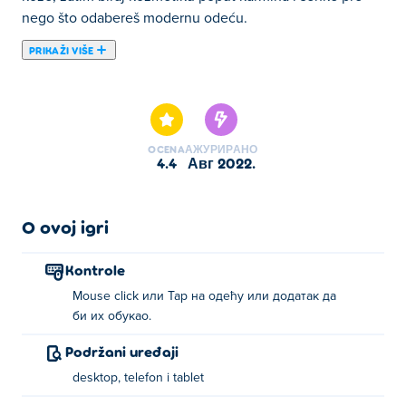
nego što odabereš modernu odeću.
PRIKAŽI VIŠE
Ovde možete igrati Summer Fashion Makeover. Summer
Fashion Makeover je jedan od naših odabranih Igre za
devojčice.
OCENA
АЖУРИРАНО
4.4
авг 2022.
O ovoj igri
Kontrole
Mouse click или Tap на одећу или додатак да
би их обукао.
Podržani uređaji
desktop, telefon i tablet