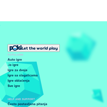
Let the world play
POPULARNI
Auto igre
.io igre
Igre za dvoje
Igre sa slagalicama
Igre oblačenja
Sve igre
HELP AND SUPPORT
Često postavljana pitanja