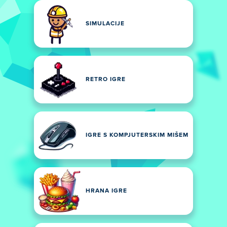
SIMULACIJE
RETRO IGRE
IGRE S KOMPJUTERSKIM MIŠEM
HRANA IGRE