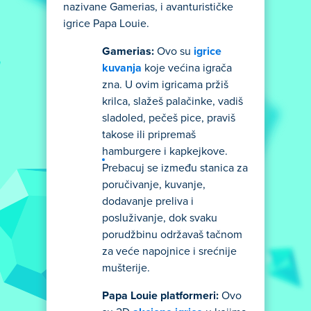
nazivane Gamerias, i avanturističke
igrice Papa Louie.
Gamerias:
Ovo su
igrice
kuvanja
koje većina igrača
zna. U ovim igricama pržiš
krilca, slažeš palačinke, vadiš
sladoled, pečeš pice, praviš
takose ili pripremaš
hamburgere i kapkejkove.
Prebacuj se između stanica za
poručivanje, kuvanje,
dodavanje preliva i
posluživanje, dok svaku
porudžbinu održavaš tačnom
za veće napojnice i srećnije
mušterije.
Papa Louie platformeri:
Ovo