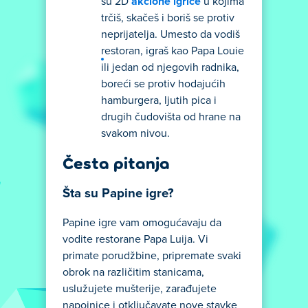
su 2D
akcione igrice
u kojima
trčiš, skačeš i boriš se protiv
neprijatelja. Umesto da vodiš
restoran, igraš kao Papa Louie
ili jedan od njegovih radnika,
boreći se protiv hodajućih
hamburgera, ljutih pica i
drugih čudovišta od hrane na
svakom nivou.
Česta pitanja
Šta su Papine igre?
Papine igre vam omogućavaju da
vodite restorane Papa Luija. Vi
primate porudžbine, pripremate svaki
obrok na različitim stanicama,
uslužujete mušterije, zarađujete
napojnice i otključavate nove stavke