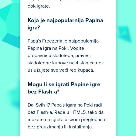
dok igrate.
Koja je najpopularnija Papina
igra?
Papa’s Freezeria je najpopularnija
Papina igra na Poki. Vodite
prodavnicu sladoleda, praveći
sladoledne kupove na 4 stanice dok
uslužujete sve veći red kupaca.
Mogu li se igrati Papine igre
bez Flash-a?
Da. Svih 17 Papa's igara na Poki radi
bez Flash-a. Rade u HTML5, tako da
možete da igrate u svom pregledaču
bez preuzimanja ili instaliranja.