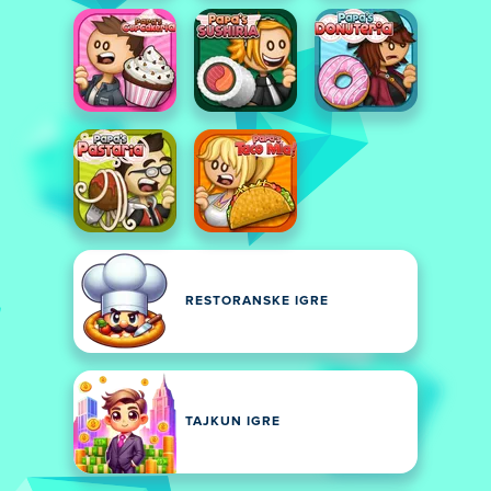
RESTORANSKE IGRE
TAJKUN IGRE