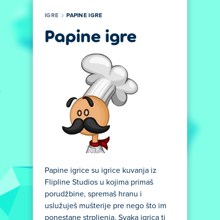
IGRE
PAPINE IGRE
Papine igre
Papine igrice su igrice kuvanja iz
Flipline Studios u kojima primaš
porudžbine, spremaš hranu i
uslužuješ mušterije pre nego što im
ponestane strpljenja. Svaka igrica ti